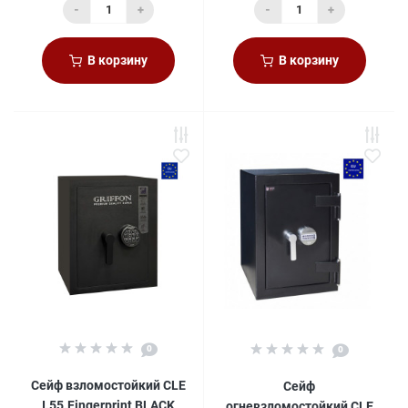
-
+
-
+
В корзину
В корзину
0
0
Сейф взломостойкий CLE
Сейф
I.55.Fingerprint BLACK
огневзломостойкий CLE