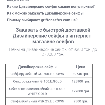
Адаптацию габаритов сейфов под Ваши потребности:
высота, ширина, глубина.
Какие Дизайнерские сейфы самые популярные?
Высокий уровень устойчивости к взлому и/или
Как можно заказать Дизайнерские сейфы
пожару сейфа, который обеспечивается
Почему выбирают griffonsafes.com.ua?
антивзломной конструкцией с элементами защиты
сейфа от высверливания и выбивания замков и
Заказать с быстрой доставкой
ригелей, защитным слоем, качественными
Дизайнерские сейфы в интернет-
комплектующими.
магазине сейфов
Изготовление эксклюзивных оружейных сейфов,
взломостойких сейфов, моделей для дома и офиса,
Цены на Дизайнерские сейфы от 9300 грн. до
огнестойких и др.
270000 грн.
Разработку технического задания по потребностям.
Компания Паритет-К применяет для покраски
Дизайнерские сейфы
Цена
дизайнерских сейфов брендов Griffon, Паритет-К, Hunter,
Сейф оружейный GG.700.E BROWN
89640 грн.
MySafe высококачественную Швейцарскую краску
Feyco, которая имеет высокую устойчивость к
Сейф оружейный G.160.E.GOLD
123900 грн.
механическим и погодным влияниям, устойчивость к
Сейф огневзломостойкий CLE II.68.E
129000 грн.
выцветанию и ультрафиолету, к действию огня и имеет
WHITE GOLD
высокую адгезию.
Сейф мебельный MSR.25.Е BROWN
9300 грн.