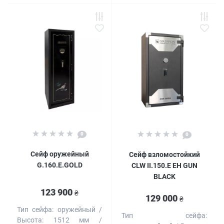
0
0
Сейф оружейный
Сейф взломостойкий
G.160.E.GOLD
CLW II.150.E EH GUN
BLACK
123 900
₴
129 000
₴
Тип сейфа:
оружейный
Тип сейфа:
Высота:
1512 мм