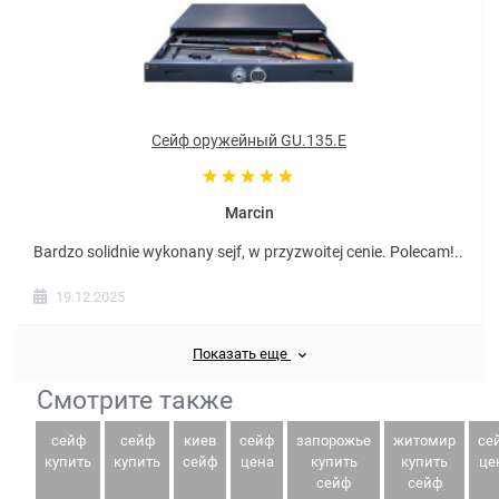
Сейф оружейный GU.135.E
Marcin
Bardzo solidnie wykonany sejf, w przyzwoitej cenie. Polecam!..
19.12.2025
Показать еще
Смотрите также
сейф
сейф
киев
сейф
запорожье
житомир
се
купить
купить
сейф
цена
купить
купить
це
сейф
сейф