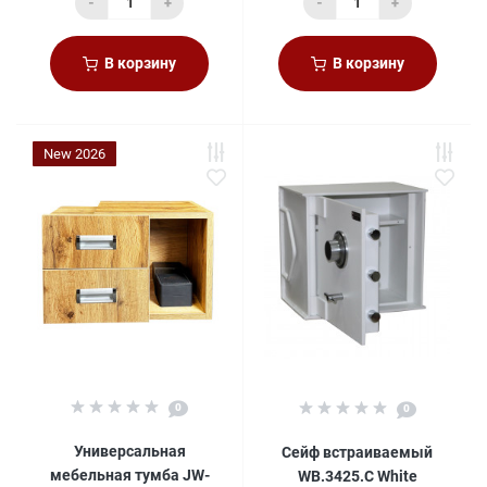
-
+
-
+
В корзину
В корзину
New 2026
0
0
Универсальная
Сейф встраиваемый
мебельная тумба JW-
WB.3425.C White