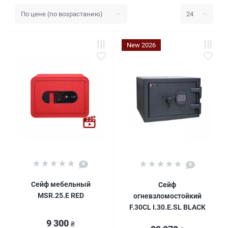
New 2026
0
0
Сейф мебельный
Сейф
MSR.25.Е RED
огневзломостойкий
F.30CL I.30.E.SL BLACK
9 300
₴