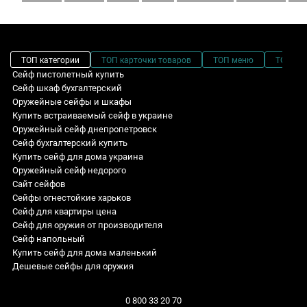
ТОП категории
ТОП карточки товаров
ТОП меню
ТОП фи
Сейф пистолетный купить
Сейф шкаф бухгалтерский
Оружейные сейфы и шкафы
Купить встраиваемый сейф в украине
Оружейный сейф днепропетровск
Сейф бухгалтерский купить
Купить сейф для дома украина
Оружейный сейф недорого
Сайт сейфов
Сейфы огнестойкие харьков
Сейф для квартиры цена
Сейф для оружия от производителя
Сейф напольный
Купить сейф для дома маленький
Дешевые сейфы для оружия
Купить маленький сейф для дома
Сейф оружейный GLST.470.K
1 класс: Высота - 840 мм
Sale! Специальные цены
Шкафы для оружия
Сейф огнестойкий FS.123.E
Взломостойкие сейфы на 5 единиц оружия
Взломостойкие сейфы
0 800 33 20 70