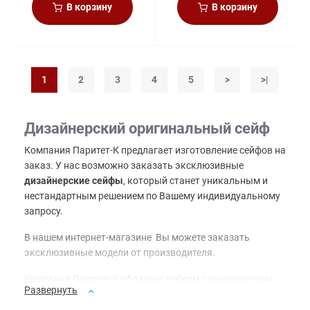
В корзину
В корзину
1
2
3
4
5
>
>|
Дизайнерский оригинальный сейф
Компания Паритет-К предлагает изготовление сейфов на
заказ. У нас возможно заказать эксклюзивные
дизайнерские сейфы
, который станет уникальным и
нестандартным решением по Вашему индивидуальному
запросу.
В нашем интернет-магазине Вы можете заказать
эксклюзивные модели от производителя.
Компания Паритет-К обладает гибким производством,
Развернуть
благодаря которому есть возможность разрабатывать
необычные сейфы под заказ, выполнять нестандартные