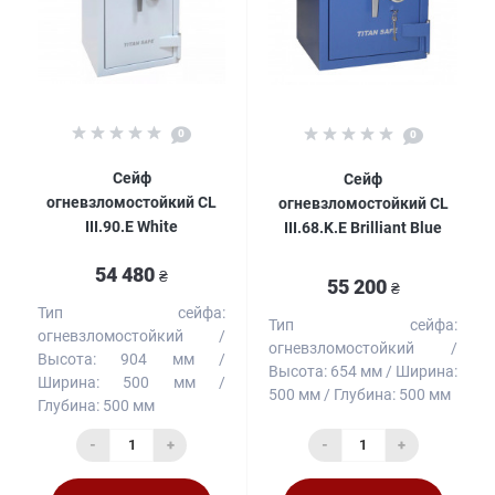
0
0
Сейф
Сейф
огневзломостойкий CL
огневзломостойкий CL
III.90.E White
III.68.K.E Brilliant Blue
54 480
₴
55 200
₴
Тип сейфа:
Тип сейфа:
огневзломостойкий
огневзломостойкий
Высота:
904 мм
Высота:
654 мм
Ширина:
Ширина:
500 мм
500 мм
Глубина:
500 мм
Глубина:
500 мм
-
+
-
+