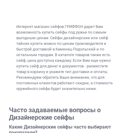
и сложные решения, например
сейфы для гостиниц, цена
которых весьма лояльна.
Необычные сейфы от Griffon
Интернет магазин сейфов
ГРИФФОН дарит Вам
возможность купить
сейфы под ружье
по самым
Покраску сейфов в нестандартные цвета. Возможно
выгодным ценам. Сейфы дизайнерские или
сейф
заказать цвет сейфа под Ваш интерьер в доме или
тайник купить
можно по ценам производителя и
офисе с цветовой палитры RAL (217 цветов и
быстрой доставкой в Каменец-Подольский и по
остальным городам. В каталоге товаров также есть
оттенков).
сейф, цена
доступна каждому. Если Вам еще нужно
Комплектацию сейфов сертифицированными
купить сейф для денег и документов
- разместите
сейфовыми замками производства Германии (STUV),
товар в корзину и укажите тип доставки и оплаты.
Нидерланды (M-LOCKS), США (LaGard). Мы
Рекомендуем обратить Ваше внимание, что для
предлагаем на выбор электронные кодовые замки,
постоянных клиентов работают скидки, а
стоимость
ключевые, механические кодовые замки, а также их
оружейного сейфа
будет значительно ниже.
комбинации для большей безопасности.
Отделку сейфов разнообразными материалами:
алькантара, дерево, кожа, ткань.
Часто задаваемые вопросы о
Разработку индивидуального внутреннего
Дизайнерские сейфы
наполнения сейфа (касса, полки, карманы,
Какие Дизайнерские сейфы часто выбирают
отделения).
покупатели?