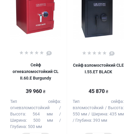
0
0
Сейф
Сейф взломостойкий CLE
огневзломостойкий CL
I.55.ET BLACK
II.60.E Burgundy
39 960
45 870
₴
₴
Тип сейфа:
Тип сейфа:
огневзломостойкий
взломостойкий
Высота:
Высота:
564 мм
550 мм
Ширина:
435 мм
Ширина:
500 мм
Глубина:
393 мм
Глубина:
500 мм