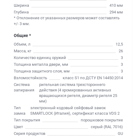
Ширина
410 мм
Глубина
294 мм
* Отклонение от указанных размеров может составлять
+/- 3 мм.
Общие *
Объем, л
12,5
Масса, кг
26
Количество единиц оружий
3
Толщина металла двери, мм
3
Толщина защитного слоя, мм
3
Взломостойкость
класс S1 по ДСТУ EN 14450:2014
Система
ригельная система трехстороннего
запирания
действия (4 хромированных активных
вращающихся ригеля, диаметр ригеля 25
мм)
Тип
электронный кодовый сейфовый замок
замка
SMARTLOCK (Италия), сертификат класса VDS 2
Тип покрытия
порошковое покрытие
Цвет
серый (RAL 7016)
Серия продуктов
GU