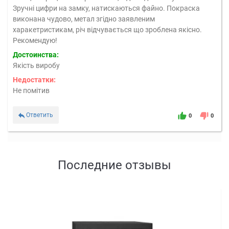
Зручні цифри на замку, натискаються файно. Покраска
виконана чудово, метал згідно заявленим
харакетристикам, річ відчувається що зроблена якісно.
Рекомендую!
Достоинства:
Якість виробу
Недостатки:
Не помітив
Ответить
0
0
Последние отзывы