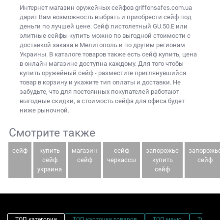
Интернет магазин оружейных сейфов
griffonsafes.com.ua
дарит Вам возможность выбрать и приобрести
сейф под
деньги
по лучшей цене. Сейф пистолетный GU.50.E или
элитные сейфы купить
можно по выгодной стоимости с
доставкой заказа в Мелитополь и по другим регионам
Украины. В каталоге товаров также есть
сейф купить, цена
в онлайн магазине доступна каждому. Для того чтобы
купить оружейный сейф
- разместите приглянувшийся
товар в корзину и укажите тип оплаты и доставки. Не
забудьте, что для постоянных покупателей работают
выгодные скидки, а
стоимость сейфа для офиса
будет
ниже рыночной.
Смотрите также
сейф
купить
магазин
сейф
запорожье
запорожь
сейф
сейф
черкассы
купить
сейф
украина
сейф
ТОП категории
ТОП карточки товаров
ТОП меню
ТОП фи