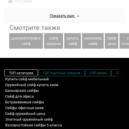
19.12.2025
Показать еще
Смотрите также
днепропетровск
сейф
купить
николаев
сейф
с
сейф
украина
сейф
сейф
цена
сто
ТОП категории
ТОП карточки товаров
ТОП меню
ТОП фи
Купить сейф мебельный
Оружейный сейф купить киев
Банковские сейфы
Сейф для офиса
Встраиваемые сейфы
Сейфы офисные киев
Сейф оружейный цена
Элитный оружейный сейф
Взломостойкие сейфы 5 класса