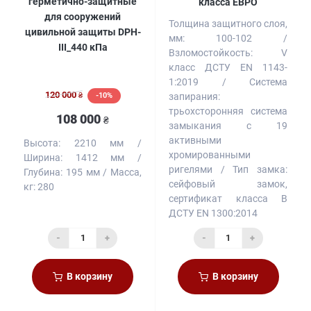
герметично-защитные
класса ЕВРО
для сооружений
Толщина защитного слоя,
цивильной защиты DPH-
мм:
100-102
III_440 кПа
Взломостойкость:
V
класс ДСТУ EN 1143-
1:2019
Система
120 000
-10%
запирания:
₴
трьохсторонняя система
108 000
₴
замыкания с 19
активными
Высота:
2210 мм
хромированными
Ширина:
1412 мм
ригелями
Тип замка:
Глубина:
195 мм
Масса,
сейфовый замок,
кг:
280
сертификат класса B
ДСТУ EN 1300:2014
-
+
-
+
В корзину
В корзину