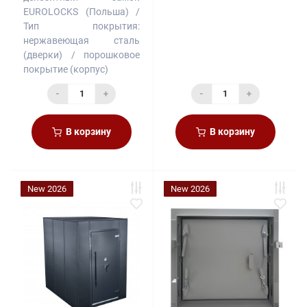
EUROLOCKS (Польша)
Тип покрытия:
нержавеющая сталь
(дверки) / порошковое
покрытие (корпус)
-
+
-
+
В корзину
В корзину
New 2026
New 2026