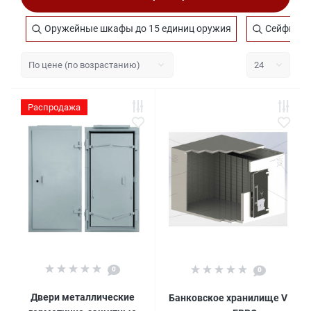
Оружейные шкафы до 15 единиц оружия
Сейфы меб
Распродажа
0
0
Двери металлические
Банковское хранилище V