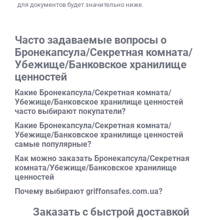
применяются в:
для документов
будет значительно ниже.
частных домах;
многоэтажках;
Часто задаваемые вопросы о
образовательных учреждениях;
Бронекапсула/Секретная комната/
медцентрах;
Убежище/Банковское хранилище
Вне зависимости от сферы деятельности, сейфовая
ценностей
комната станет оптимальным решением для компании
Какие Бронекапсула/Секретная комната/
или организации, которая беспокоится о жизни и
Убежище/Банковское хранилище ценностей
благополучии сотрудников. Кроме того, подобные
часто выбирают покупатели?
помещения-сейфы используют как банковское
хранилище в частных владениях и коммерческой
Какие Бронекапсула/Секретная комната/
Убежище/Банковское хранилище ценностей
отрасли. Наибольшую популярность такие хранилища
самые популярные?
получили в:
Как можно заказать Бронекапсула/Секретная
кредитных организациях;
комната/Убежище/Банковское хранилище
ломбардах;
ценностей
промышленных предприятиях;
Почему выбирают griffonsafes.com.ua?
культурных учреждениях;
картинных галереях и музеях.
Заказать с быстрой доставкой