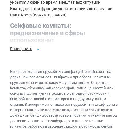
укрытия людей во время внештатных ситуаций.
Благодаря этой функции укрытие получило название
Panic Room (комната паники).
Сейфовые комнаты:
предназначение и сферы
использования
Развернуть
Специально оборудованные Panic Room – это особым
образом защищенные пространства в помещении, где
можно спрятаться на время угрозы (взлома с
проникновением, природных катаклизмов и катастроф,
Интернет магазин оружейных сейфов
griffonsafes.com.ua
обстрелов или военных действий) до прибытия
дарит Вам возможность выбрать и приобрести
элитные
спецслужб. При необходимости секретная комната
оружейные сейфы
по самым лучшим ценам. Секретная
может быть оснащена собственной системой
комната/Убежище/Банковское хранилище ценностей или
сейф для денег купить
можно по выгодной стоимости и
вентиляции и воздухоочистки, а также средствами
быстрой доставкой в Краматорск и по другим уголкам
жизнеобеспечения, в числе которых дизель-генератор,
страны. В ассортименте также есть
оружейный шкаф, цена
в
санузел, холодильная установка, выделенная
интернет магазине доступна каждому. Если хотите
купить
телефонная линия и независимые камеры наблюдения.
домашний сейф
- добавьте товар в корзину и укажите метод
доставки и оплаты. Не забудьте, что для постоянных
В современных условиях сейф-комнаты активно
клиентов работают выгодные скидки, а
стоимость сейфа