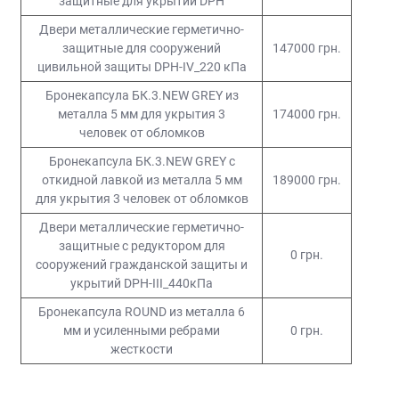
защитные для укрытий DPH
организация убежища в любом помещении;
Двери металлические герметично-
создание пространства необходимой формы;
защитные для сооружений
147000 грн.
выбор нужного размера;
цивильной защиты DPH-IV_220 кПа
возможность задействования капитальных стен;
перемещение хранилища при необходимости;
Бронекапсула БК.3.NEW GREY из
металла 5 мм для укрытия 3
174000 грн.
высокая скорость и простота монтажа.
человек от обломков
Среди конструктивных частей сейфовой комнаты:
Бронекапсула БК.3.NEW GREY с
откидной лавкой из металла 5 мм
189000 грн.
Стеновые бронированные панели. Эти конструкции
для укрытия 3 человек от обломков
гарантируют надежную защиту от проникновения.
Толщина элемента зависит от класса
Двери металлические герметично-
взломостойкости и может варьироваться в пределах
защитные с редуктором для
0 грн.
от 40 до 100 мм. Ширина и высота панелей также
сооружений гражданской защиты и
подбирается в зависимости от назначения
укрытий DPH-III_440кПа
хранилища и потребностей заказчика.
Бронекапсула ROUND из металла 6
Напольные панели. Конструкции аналогичного
мм и усиленными ребрами
0 грн.
класса и назначения, препятствуют подкопу или
жесткости
проникновению с нижних этажей здания.
Потолочные панели. Используются при создании
потолка убежища, если его уровень ниже