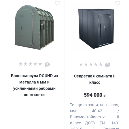
0
0
Бронекапсула ROUND из
Секретная комната II
металла 6 мм и
класс
усиленными ребрами
594 000
жесткости
₴
Толщина защитного слоя,
мм:
40-42
Взломостойкость:
II
класс ДСТУ EN 1143-
1:2019
Система