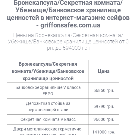
Бронекапсула/Секретная комната/
При этом ценности могут располагаться в
Убежище/Банковское хранилище
дополнительных взломостойких сейфах для
ценностей в интернет-магазине сейфов
банковского хранилища, расположенных в самой
комнате.
- griffonsafes.com.ua
Сейфовое хранилище: особенности
Цены на Бронекапсула/Секретная комната/
Убежище/Банковское хранилище ценностей от 0
конструкции
грн. до 594000 грн.
Современные сейфовые комнаты могут быть
монолитными (возведенными на этапе строительства
Бронекапсула/Секретная
здания) и модульными. Модульные банковские
комната/Убежище/Банковское
Цена
хранилища получают особую популярность. Это
хранилище ценностей
связано с тем, что подобное защищённое пространство
можно обустроить на любом этапе эксплуатации
Банковское хранилище V класса
56850 грн.
постройки, без дополнительных планировок и
ЕВРО
проектных изысканий.
Депозитная стойка из
59790 грн.
Модульная сейф комната изготавливается в
нержавеющей стали
промышленных условиях с последующей доставкой и
Секретная комната V класс
96600 грн.
монтажом непосредственно в здании. Среди
Двери металлические герметично-
преимуществ такого подхода:
141000 грн.