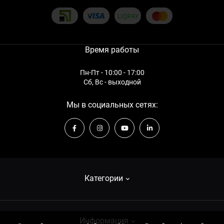
Огнестойкие сейфы для дома: Серия продуктов - FSL
Сейф огневзломостойкий F60CL I.84.KT White
Сейфы-тайники с механическим кодовым замком
Сейф огневзломостойкий CL III.68.E Grey
Сейфы для денег: Глубина - 350 мм
Сейф оружейный GLT.470/35.E
Сейфы бухгалтерские : Глубина - 520 мм
Двери для хранилищ 5 класса с аварийной дверью (К+К+С)
Сейфы дизайнерские на 20 единиц оружия
Время работы
Сейф огневзломостойкий F60CL I.130.KT White
Недорогие сейфы для оружия : Максимальная высота оружия -
Сейф оружейный GLS.260.K
1260 мм
Сейф CLE I.75.ET взломостойкий
Пн-Пт - 10:00 - 17:00
Оружейные сейфы: Ширина - 470 мм
Сб, Вс - выходной
Оружейные шкафы: Серия продуктов - G
Сейфы эксклюзивные для офиса: Высота - 342 мм
Мы в социальных сетях:
Категории
Взломостойкие сейфы
Информация