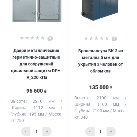
0
0
Двери металлические
Бронекапсула БК.3 из
герметично-защитные
металла 5 мм для
для сооружений
укрытия 3 человек от
цивильной защиты DPH-
обломков
IV_220 кПа
135 000
₴
96 600
₴
Высота:
2100 мм
Высота:
2210 мм
Ширина:
1100 мм
Ширина:
1112 мм
Глубина:
2100 мм
Масса,
Глубина:
195 мм
Масса,
кг:
840
кг:
250
-
+
-
+