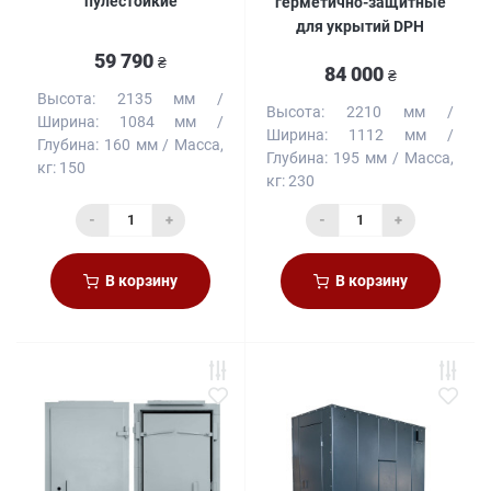
пулестойкие
герметично-защитные
для укрытий DPH
59 790
₴
84 000
₴
Высота:
2135 мм
Высота:
2210 мм
Ширина:
1084 мм
Ширина:
1112 мм
Глубина:
160 мм
Масса,
Глубина:
195 мм
Масса,
кг:
150
кг:
230
-
+
-
+
В корзину
В корзину