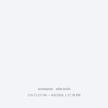
захищено
adm.tools
216.73.217.86 —
8/6/2026, 1:27:38 PM