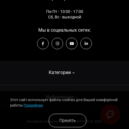
Сейфы напольные: Высота - 652 мм
Сейф встраиваемый WL.3228.E
Огнестойкие сейфы для офиса: Ширина - 450 мм
Сейф огнестойкий FS.123.E
Пн-Пт - 10:00 - 17:00
Оружейные шкафы на 10 единиц оружия
Сб, Вс - выходной
S1 класс на 20 единиц оружия
Мы в социальных сетях:
Категории
Взломостойкие сейфы
Информация
Этот сайт использует файлы cookies для Вашей комфортной
Огнестойкие сейфы
работы
Подробнее
Оружейные сейфы
О компании
Принять
Интернет магазин сейфов GRIFFON © 2026
Оружейные сейфы
Оплата и доставка