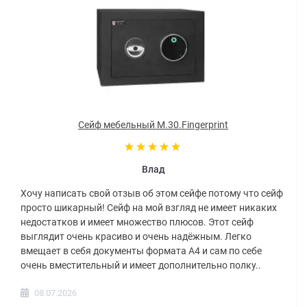
Купить встраиваемый сейф
GRIFFON
Возникли проблемы с выбором? Наши консультанты
ответят на все интересующие вас вопросы, касающиеся
покупки, доставки и обслуживания. И если вы решили
купить встраиваемый сейф, также воспользуйтесь их
услугами по тел. тел.: (067) 644-37-47, (050) 344-37-44. А
Сейф мебельный M.30.Fingerprint
при желании лично познакомиться с нашей продукцией
убедившись в ее качестве вы советуем Вам, перед
покупкой, посетить наш выставочный зал
Влад
расположенный по адресу город Киев, улица
Глубочицкая 40-Х.
Хочу написать свой отзыв об этом сейфе потому что сейф
просто шикарный! Сейф на мой взгляд не имеет никаких
Компания «Паритет-К» предлагает своим клиентам
недостатков и имеет множество плюсов. Этот сейф
услугу
монтажа встраиваемых сейфов
в Киеве и
выглядит очень красиво и очень надёжным. Легко
Украине.
Мы предлагаем качественную установку
вмещает в себя документы формата А4 и сам по себе
сейфов в стену по лояльной цене.
очень вместительный и имеет дополнительно полку..
Более подробная информация в разделе
Монтаж
.
08.07.2026