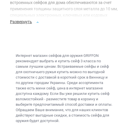
встроенных сейфов для дома обеспечиваются за счет
применения толщины защитного слоя металла до 10 мм,
специальных электронных, ключевых или кодовых
механических замков высокой секретности и
Развернуть
специальных элементов усиления крепления в стене.
Встраиваемые сейфы Griffon размещаются в стенах
помещений. Для удобства монтажа и защиты от
любопытства монтажников и конденсационной влаги
Интернет магазин сейфов для оружия
GRIFFON
дверки встроенных сейфов Griffon снимаются на время
рекомендует выбрать и купить
сейф 3 класса
по
монтажа. Сооружение такого домашнего или офисного
самым лучшим ценам. Встраиваемые сейфы и
сейф
«хранилища» – процесс достаточно трудоемкий, ведь
для охотничьего ружья купить
можно по выгодной
такое изделие вмуровывают в стену дома раз навсегда!
стоимости с доставкой в короткий срок в Винницу и
по другим городам Украины. Среди ассортимента
В сейфах встроенных с кодовым замком, как правило,
также есть
мини сейф, цена
в интернет магазине
сберегают ценные документы, деньги, фамильные
доступна каждому. Если Вы уже решили
купить сейф
взломостойкий
- разместите товар в корзину и
драгоценности, тогда как еще один, «видимый» для
выберите предпочитаемый способ доставки и оплаты.
потенциальных грабителей сейф служит скорее
Обращаем Ваше внимание, что для наших клиентов
приманкой, отвлекающей их внимание. Прежде чем
действуют выгодные скидки, а
стоимость сейфа для
купить встраиваемый сейф
стоит грамотно всё
оружия
будет доступной.
просчитать и учесть при проектировании то, что