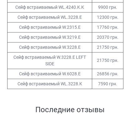
Максимальная глубина, мм: 410
Сейф встраиваемый WL.4240.K.K
9900 грн.
Вес, кг: от 35 до 386
Сейф встраиваемый WL.3228.E
12300 грн.
Внутренний объем, л: от 6 до 106
Сейфовые замки: ключевой замок, механический
Сейф встраиваемый W.2315.E
17760 грн.
кодовый, замок электронный кодовый замок
Сейф встраиваемый W.3219.E
20370 грн.
Встроенный сейф - купить от: 1440 грн.
Сейф встраиваемый W.3228.E
21750 грн.
Таким образом, преимущества встроенных сейфов
Сейф встраиваемый W.3228.E LEFT
Griffon для дома и офиса в их компактности,
21750 грн.
SIDE
возможности для маскировки, степени защищенности.
Широкий ассортимент, представленный на страницах
Сейф встраиваемый W.6028.E
26856 грн.
нашего сайта, включающий специальные вертикальные
Сейф встраиваемый WL.3228.K
7590 грн.
встраиваемые сейфы увеличенного размера, позволяет
учитывать различные предпочтения заказчика. Для
удобства на сайте разработан фильтр товаров,
учитывающий все пожелания клиента. Например Вы
Последние отзывы
можете подобрать и
купить встраиваемый сейф с
кодовым замком
, механическим или с ключевым в
зависимости от необходимого уровня защиты и целей
эксплуатации.