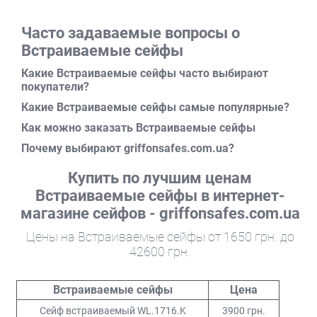
встраиваемые сейфы должны быть хорошо защищены с
обратной стороны. Поэтому нужно тщательно выбрать
Часто задаваемые вопросы о
стену, в которую встраивается изделие. Она должна
Встраиваемые сейфы
защищать его от взлома через стену, т.е. быть
достаточно прочной - не гипсокартон и не легкие
Какие Встраиваемые сейфы часто выбирают
покупатели?
пористые материалы - и иметь достаточную ширину для
встраивания сейфа - больше глубины изделия не менее,
Какие Встраиваемые сейфы самые популярные?
чем на 150 мм.
Нельзя встраивать сейфы в наружные
Как можно заказать Встраиваемые сейфы
стены дома
, а также стены, выходящие в общие
Почему выбирают griffonsafes.com.ua?
коридоры, как с точки зрения безопасности, так и для
защиты ценностей и конструкции изделия от
Купить по лучшим ценам
конденсационной влаги.
Встраиваемые сейфы в интернет-
Характеристики встраиваемых
магазине сейфов - griffonsafes.com.ua
сейфов
Цены на Встраиваемые сейфы от 1650 грн. до
42600 грн.
Серии сейфов: W, WL, WB, FB,
Устойчивость к взлому: серия W - класс 0 по EN 1143-
1, класс S2 по EN 14450
Встраиваемые сейфы
Цена
Максимальная высота , мм: 600
Сейф встраиваемый WL.1716.K
3900 грн.
Максимальная ширина, мм: 480