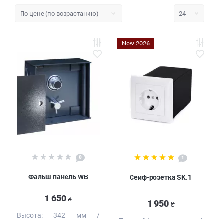
New 2026
0
1
Фальш панель WB
Сейф-розетка SK.1
1 650
₴
1 950
₴
Высота:
342 мм