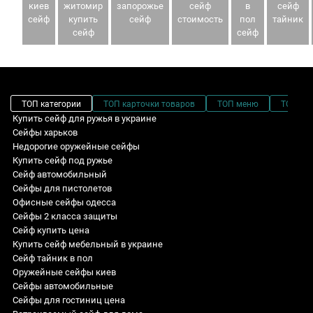
киев
житомир
запорожье
сейф
в
сейф
сейф
купить
сейф
стоимость
пол
тайник
сейф
сейф
ТОП категории
ТОП карточки товаров
ТОП меню
ТОП фи
Купить сейф для ружья в украине
Сейфы харьков
Недорогие оружейные сейфы
Купить сейф под ружье
Сейф автомобильный
Сейфы для пистолетов
Офисные сейфы одесса
Сейфы 2 класса защиты
Сейф купить цена
Купить сейф мебельный в украине
Сейф тайник в пол
Оружейные сейфы киев
Сейфы автомобильные
Сейфы для гостиниц цена