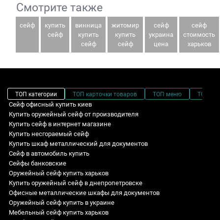
Смотрите также
сейф
купить
винница
житомир
сейф
сейф
сейф
купить
купить
украина
стоимость
сейф
сейф
цена
харьков
ТОП категории
ТОП карточки товаров
ТОП меню
ТОП фи
Сейф офисный купить киев
Купить оружейный сейф от производителя
Купить сейф в интернет магазине
Купить несгораемый сейф
Купить шкаф металлический для документов
Сейф в автомобиль купить
Сейфы банковские
Оружейный сейф купить харьков
Купить оружейный сейф в днепропетровске
Офисные металлические шкафы для документов
Оружейный сейф купить в украине
Мебельный сейф купить харьков