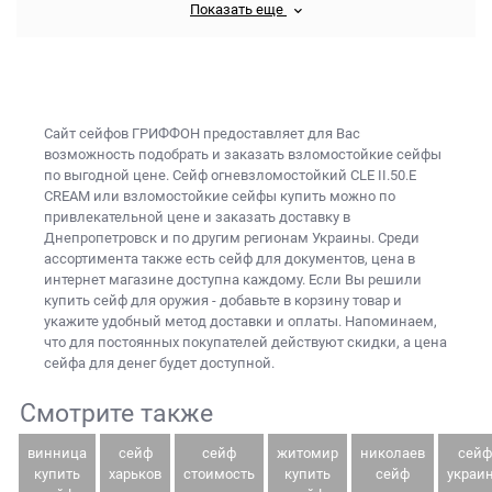
Показать еще
Сайт сейфов
ГРИФФОН предоставляет для Вас
возможность подобрать и заказать
взломостойкие сейфы
по выгодной цене. Сейф огневзломостойкий CLE II.50.E
CREAM или
взломостойкие сейфы купить
можно по
привлекательной цене и заказать доставку в
Днепропетровск и по другим регионам Украины. Среди
ассортимента также есть
сейф для документов, цена
в
интернет магазине доступна каждому. Если Вы решили
купить сейф для оружия
- добавьте в корзину товар и
укажите удобный метод доставки и оплаты. Напоминаем,
что для постоянных покупателей действуют скидки, а
цена
сейфа для денег
будет доступной.
Смотрите также
винница
сейф
сейф
житомир
николаев
сейф
купить
харьков
стоимость
купить
сейф
украи