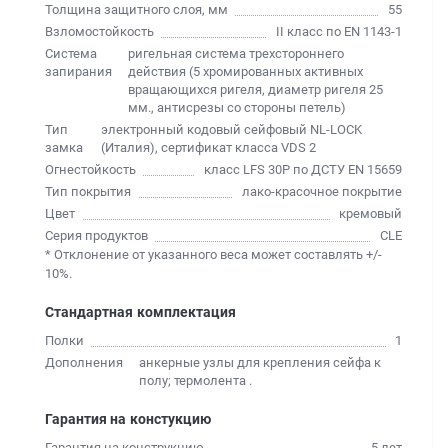
Толщина защитного слоя, мм
55
Взломостойкость
II класс по EN 1143-1
Система
ригельная система трехстороннего
запирания
действия (5 хромированных активных
вращающихся ригеля, диаметр ригеля 25
мм., антисрезы со стороны петель)
Тип
электронный кодовый сейфовый NL-LOCK
замка
(Италия), сертификат класса VDS 2
Огнестойкость
класс LFS 30P по ДСТУ EN 15659
Тип покрытия
лако-красочное покрытие
Цвет
кремовый
Серия продуктов
CLE
* Отклонение от указанного веса может составлять +/-
10%.
Стандартная комплектация
Полки
1
Дополнения
анкерные узлы для крепления сейфа к
полу; термолента .
Гарантия на констукцию
Гарантия на конструкцию
5 лет