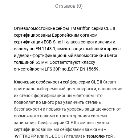
Отзывов (0)
Огневзломостойкие сейфы TM Griffon серии CLE II
сертифицированы Европейским органом
сертификации ECB-S по II класса сопротивления к
взлому по EN 1143-1, имеют защитный слой корпуса
и двери - фортификационный взломостойкий бетон
толщиной 55 мм. Соответствуют классу
огнестойкости LFS 30P по ДСТУ EN 15659.
Ключевые особенности сейфов серии CLE II
Cream -
оригинальный кремовый цвет покраски,
наполнение
их стенок фортификационным бетоном, что
позволяет во много раз увеличить степень
безопасности и повысить уровень защищенности от
возможного взлома и трехсторонняя система
запирания. Сейфы серии CL
E
II комплектуются
сертифицированными сейфовыми замками –
WITTKOPP
или
NL-LOCK (Италия)
и термолентой .