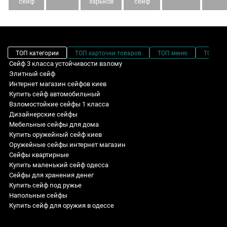
сейф
харьков
сейф
ТОП категории
ТОП карточки товаров
ТОП меню
ТОП фи
Сейф 3 класса устойчивости взлому
Элитный сейф
Интернет магазин сейфов киев
Купить сейф автомобильный
Взломостойкие сейфы 1 класса
Дизайнерские сейфы
Мебельные сейфы для дома
Купить оружейный сейф киев
Оружейные сейфы интернет магазин
Сейфы квартирные
Купить маленький сейф одесса
Сейфы для хранения денег
Купить сейф под ружье
Напольные сейфы
Купить сейф для оружия в одессе
Сейфы продажа
Сейф взломостойкий банковский CL V.130.K.K.AW
3 класс: Глубина - 450 мм
Sale! Специальные цены
Пистолетный сейф
Сейф оружейный GG.700.E WOOD ALDER
Сейфы огнестойкие для дома: Глубина - 448 мм
Взломостойкие сейфы