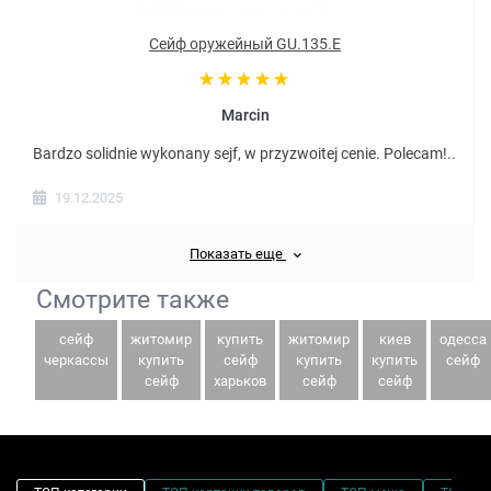
Сейф оружейный GU.135.E
Marcin
Bardzo solidnie wykonany sejf, w przyzwoitej cenie. Polecam!..
19.12.2025
Показать еще
Смотрите также
сейф
житомир
купить
житомир
киев
одесса
черкассы
купить
сейф
купить
купить
сейф
сейф
харьков
сейф
сейф