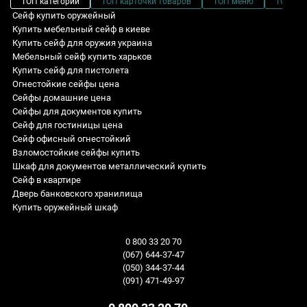
ТОП категории
ТОП карточки товаров
ТОП меню
ТОП фи
Сейф купить оружейный
Купить мебельный сейф в киеве
Купить сейф для оружия украина
Мебельный сейф купить харьков
Купить сейф для пистолета
Огнестойкие сейфы цена
Сейфы домашние цена
Сейфы для документов купить
Сейф для гостиницы цена
Сейф офисный огнестойкий
Взломостойкие сейфы купить
Шкаф для документов металлический купить
Сейф в квартире
Дверь банковского хранилища
Купить оружейный шкаф
Домашний сейф цена
Сейф встраиваемый WL.2319.K
Сейфы мебельные для офиса: Высота - 160 мм
Sale! Специальные цены
Сейф элитный
Сейф офисный R2.120.E
Сейфы для ювелирных украшений: Высота - 1488 мм
Взломостойкие сейфы
0 800 33 20 70
Сейфы напольные
Сейф огневзломостойкий F60CL I.110.KT White
Сейфы для дома для документов: Глубина - 395 мм
Огнестойкие сейфы
(067) 644-37-47
Сейф для ружья киев
Сейф встраиваемый W.3228.K.C
Оружейные сейфы: Ширина - 560 мм
Оружейные сейфы
(050) 344-37-44
Сейф встраиваемый
Сейф для депонирования DK.65.K.E
Взломостойкие сейфы для оружия на 8 единиц оружия
Встраиваемые сейфы
(091) 471-49-97
Купить маленький сейф киев
Сейф оружейный GLT.470.K
Сейфы автомобильные: Глубина - 135 мм
Сейфы для дома и квартиры
распродажа сейфов
Мини сейф купить киев
Сейф оружейный GLS.200.K
S1 класс: Ширина - 325 мм
Офисные сейфы