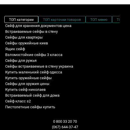
ТОП категории
ТОП карточки товаров
ТОП меню
ТОП фи
Сейф для хранения документов цена
Встраиваемые сейфы в стену
Сейфы для квартиры
Сейфы оружейные киев
Ящик сейф
Взломостойкие сейфы 3 класса
Сейфы для ружья
Сейфы встраиваемые в стену украина
Купить маленький сейф одесса
Купить оружейные сейфы
Сейфы для оружия цены
Купить сейф николаев
Встраиваемый сейф для дома
Сейф класс s2
Пистолетные сейфы купить
Сейф мебельный купить украина
Сейф офисный B.118.E
1 класс: Серия продуктов - F.60CLI
Sale! Специальные цены
Куплю оружейный шкаф
Сейф встраиваемый W.3228.K.C
Сейфы встраиваемые для дома: Ширина - 200 мм
Взломостойкие сейфы
0 800 33 20 70
Сейфы взломостойкие 3 класс
Сейф мебельный L.48.K
S1 класс: Глубина - 400 мм
Огнестойкие сейфы
(067) 644-37-47