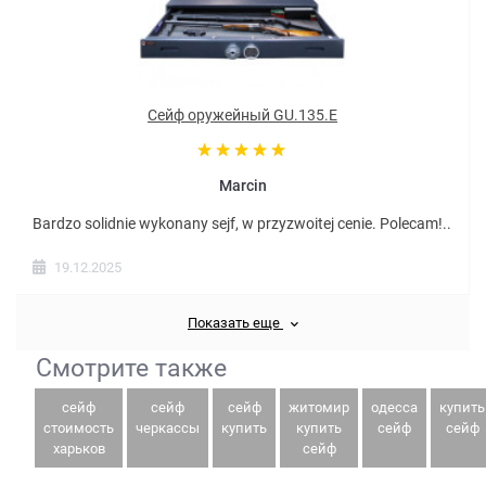
Сейф оружейный GU.135.E
Marcin
Bardzo solidnie wykonany sejf, w przyzwoitej cenie. Polecam!..
19.12.2025
Показать еще
Смотрите также
сейф
сейф
сейф
житомир
одесса
купить
стоимость
черкассы
купить
купить
сейф
сейф
харьков
сейф