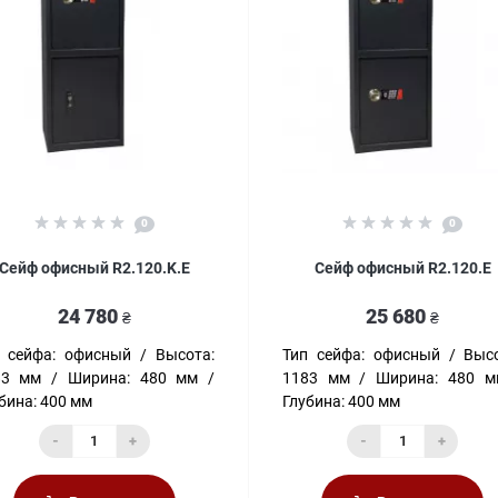
0
0
Сейф офисный R2.120.K.E
Сейф офисный R2.120.E
24 780
25 680
₴
₴
 сейфа:
офисный
Высота:
Тип сейфа:
офисный
Высо
83 мм
Ширина:
480 мм
1183 мм
Ширина:
480 м
бина:
400 мм
Глубина:
400 мм
-
+
-
+