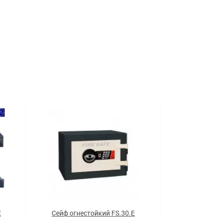
E
Сейф огнестойкий FS.30.E