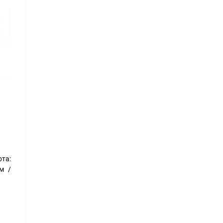
та:
м