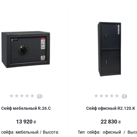
0
0
Сейф мебельный R.26.C
Сейф офисный R2.120.K
13 920
22 830
₴
₴
 сейфа:
мебельный
Высота:
Тип сейфа:
офисный
Высо