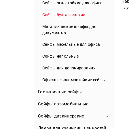
26
Пистолетные сейфы
Сейфы огнестойкие для офиса
Банковские сейфы II-VIII класса
Глу
Сейфы для дома для документов
Элитные сейфы для оружия
Сейфы бухгалтерские
Сейфы мебельные
Аксессуары
Металлические шкафы для
Сейф-розетка
документов
Мини сейфы
Сейфы мебельные для офиса
Детские сейфы
Сейфы напольные
Сейфы для депонирования
Офисные взломостойкие сейфы
Гостиничные сейфы
Сейфы автомобильные
Сейфы дизайнерские
Двери для хранилищ ценностей
Сейфы для ювелирных