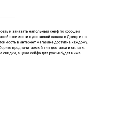
рать и заказать
напольный сейф
по хорошей
шей стоимости с доставкой заказа в Днепр и по
тоимость
в интернет магазине доступна каждому.
ыберите предпочитаемый тип доставки и оплаты.
е скидки, а
цена сейфа для ружья
будет ниже