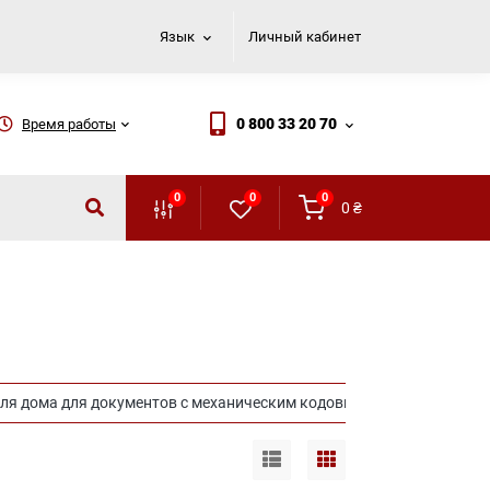
Язык
Личный кабинет
0 800 33 20 70
Время работы
0
0
0
0
₴
ля дома для документов с механическим кодовым замком
С