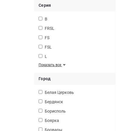
Серия
B
FRSL
FS
FSL
L
Показать все
Город
Белая Церковь
Бердянск
Борисполь
Боярка
Бровары