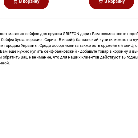
В корзину
В корзину
рнет магазин сейфов для оружия
GRIFFON дарит Вам возможность подоб
 Сейфы бухгалтерские : Серия - R и
сейф банковский купить
можно по луч
им городам Украины. Среди ассортимента также есть
оружейный сейф, с
 Вам еще нужно
купить сейф банковский
- добавьте товар в корзину и в
м обратить Ваше внимание, что для наших клиентов действуют выгодны
чной.