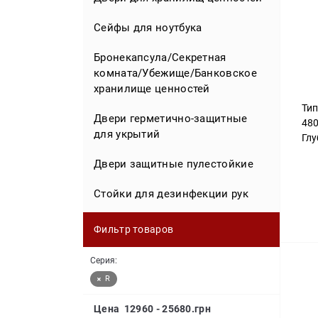
украшений
Сейфы для ноутбука
Эксклюзивные сейфы для
оружия
Бронекапсула/Секретная
комната/Убежище/Банковское
Сейфы для часов
хранилище ценностей
Тип
Сейфы эксклюзивные для дома
Двери герметично-защитные
48
для укрытий
Глу
Сейфы эксклюзивные для офиса
Двери защитные пулестойкие
Сейф в дереве
Стойки для дезинфекции рук
Фильтр товаров
Серия:
R
Цена
12960
-
25680
.грн