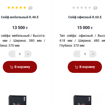
2
0
Сейф мебельный R.48.E
Сейф офисный R.60.E
13 500
15 000
₴
₴
 сейфа:
мебельный
Высота:
Тип сейфа:
офисный
Высо
0 мм
Ширина:
380 мм
618 мм
Ширина:
480 м
бина:
370 мм
Глубина:
370 мм
-
+
-
+
В корзину
В корзину