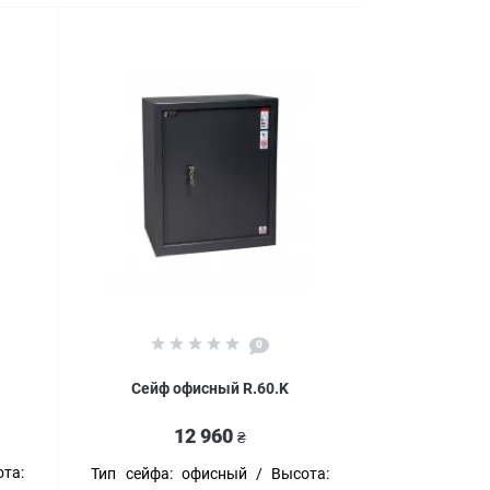
0
Сейф офисный R.60.K
12 960
₴
та:
Тип сейфа:
офисный
Высота: