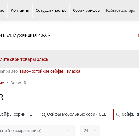
вис
Контакты
Сотрудничество
Серии сейфов
Кабінет дилера
иев, ул. Глубочицкая, 40-Х
 например,
взломостойкие сейфы 1 класса
ие
Серия R
R
Сейфы серии HL
Сейфы мебельные серии CLE
Сейфы д