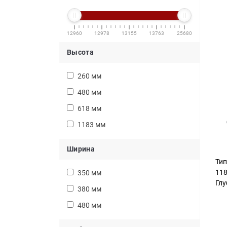
12960
12978
13155
13763
25680
Высота
260 мм
480 мм
618 мм
1183 мм
Ширина
Тип
11
350 мм
Глу
380 мм
480 мм