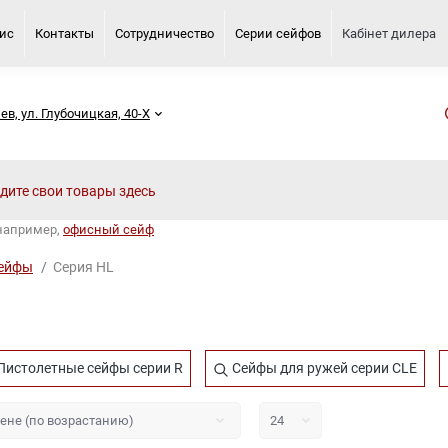
вис
Контакты
Сотрудничество
Серии сейфов
Кабінет дилера
иев, ул. Глубочицкая, 40-Х
 например,
офисный сейф
сейфы
Серия HL
Пистолетные сейфы серии R
Сейфы для ружей серии CLE