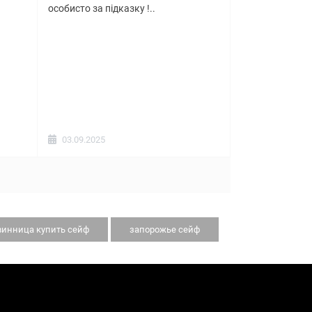
особисто за підказку !..
03.09.2025
винница купить сейф
запорожье сейф