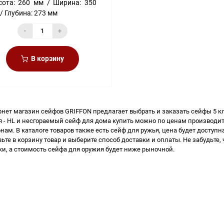
ота:
260 мм
Ширина:
350
Глубина:
273 мм
-
+
В корзину
рнет магазин сейфов
GRIFFON предлагает выбрать и заказать
сейфы 5 к
 - HL и
несгораемый сейф для дома купить
можно по ценам производите
нам. В каталоге товаров также есть
сейф для ружья, цена
будет доступн
ьте в корзину товар и выберите способ доставки и оплаты. Не забудьте
ки, а
стоимость сейфа для оружия
будет ниже рыночной.