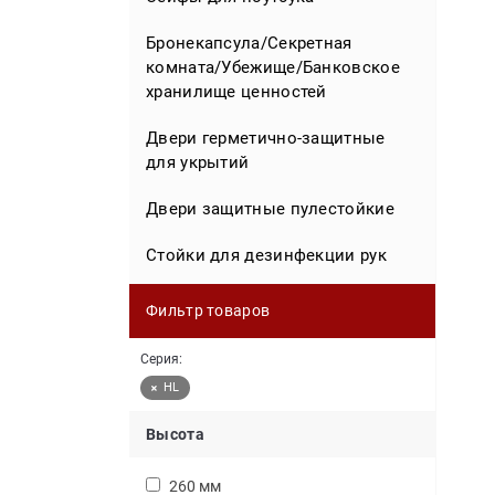
Эксклюзивные сейфы для
Сейфы мебельные для офиса
оружия
Бронекапсула/Секретная
комната/Убежище/Банковское
Сейфы напольные
Сейфы для часов
хранилище ценностей
Сейфы для депонирования
Сейфы эксклюзивные для дома
Двери герметично-защитные
для укрытий
Офисные взломостойкие сейфы
Сейфы эксклюзивные для офиса
Двери защитные пулестойкие
Сейф в дереве
Стойки для дезинфекции рук
Фильтр товаров
Серия:
HL
Высота
260 мм