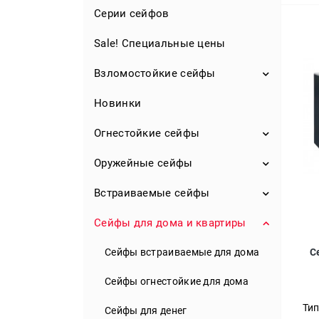
Серии сейфов
Sale! Специальные цены
Взломостойкие сейфы
Новинки
S1 класс
S2 класс
Огнестойкие сейфы
0 класс
Оружейные сейфы
Огнестойкие сейфы для дома
I класс
Огнестойкие сейфы для офиса
Встраиваемые сейфы
Взломостойкие сейфы для
оружия
II класс
Сейфы огневзломостойкие
Сейфы для дома и квартиры
Сейфы встраиваемые в стену
Охотничьи сейфы для ружья
III класс
Шкафы огнестойкие
Сейфы встраиваемые в пол
С
Сейфы встраиваемые для дома
Недорогие сейфы для оружия
IV класс
Огнестойкие картотеки
Сейфы-тайники
Сейфы огнестойкие для дома
Оружейные шкафы
V класс
Ти
Сейфы для денег