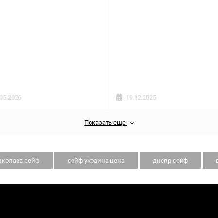
.05.2026
19.12.2025
Показать еще
иколаев сейф
сейф украина цена
днепр сейф