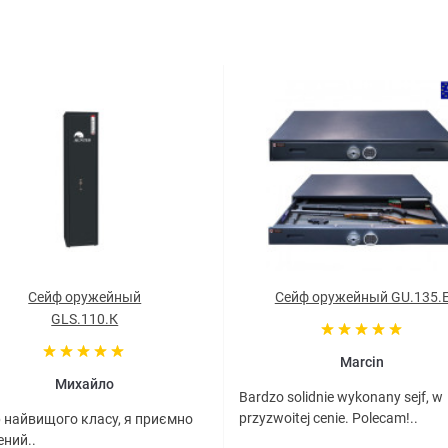
Сейф оружейный
Сейф оружейный GU.135.
GLS.110.К
Marcin
Михайло
Bardzo solidnie wykonany sejf, w
przyzwoitej cenie. Polecam!..
 найвищого класу, я приємно
ний..