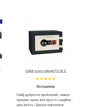
E
Сейф огнестойкий FS.30.E
Володимир
Сейф добротно зроблений , замок
працює гарно ,все просто і надійно ,
ціна якість ! Дякую персоналу