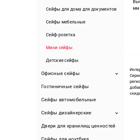
Выс
Пистолетные сейфы
Банковские сейфы II-VIII класса
мм
Сейфы для дома для документов
Элитные сейфы для оружия
Сейфы мебельные
Аксессуары
Сейф-розетка
Мини сейфы
Детские сейфы
Инте
Офисные сейфы
Серия
регио
Гостиничные сейфы
Сейфы для офиса для
добав
документов
скид
Сейфы автомобильные
Сейфы огнестойкие для офиса
Сейфы дизайнерские
Сейфы бухгалтерские
Двери для хранилищ ценностей
Сейфы для ювелирных
Металлические шкафы для
украшений
документов
Сейфы для ноутбука