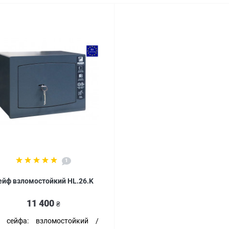
1
ейф взломостойкий HL.26.K
11 400
₴
п сейфа:
взломостойкий