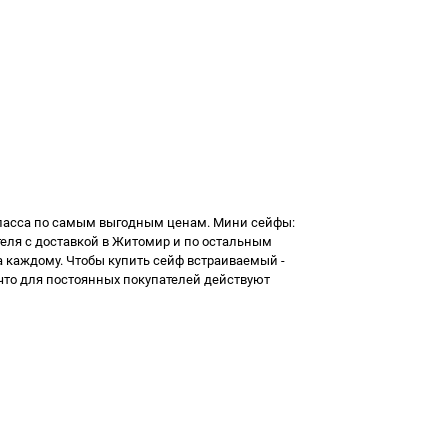
ласса
по самым выгодным ценам. Мини сейфы:
ля с доставкой в Житомир и по остальным
а каждому. Чтобы
купить сейф встраиваемый
-
, что для постоянных покупателей действуют