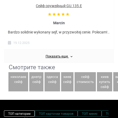
Сейф оружейный GU.135.E
Marcin
Bardzo solidnie wykonany sejf, w przyzwoitej cenie. Polecam!..
19.12.2025
Показать еще
Смотрите также
николаев
днепр
одесса
киев
сейф
киев
в
сейф
сейф
сейф
сейф
стоимость
купить
сейф
ТОП категории
ТОП карточки товаров
ТОП меню
ТОП фи