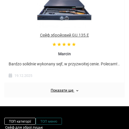
Сейф збройовий GU.135.E
Marcin
Bardzo solidnie wykonany sejf, w przyzwoitej cenie. Polecam!..
19.12.2025
Показати ще
ТОП категорії
ТОП меню
Сейф для зброї луцьк