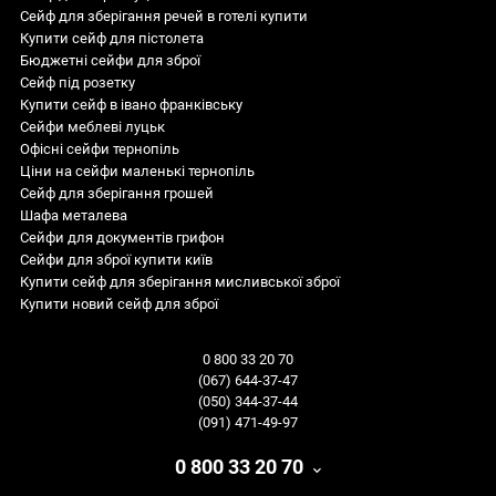
Сейф для зберігання речей в готелі купити
Купити сейф для пістолета
Бюджетні сейфи для зброї
Сейф під розетку
Купити сейф в івано франківську
Сейфи меблеві луцьк
Офісні сейфи тернопіль
Ціни на сейфи маленькі тернопіль
Сейф для зберігання грошей
Шафа металева
Сейфи для документів грифон
Сейфи для зброї купити київ
Купити сейф для зберігання мисливської зброї
Купити новий сейф для зброї
Сейф на рушницю
сейфи зламостійкі
Сейф на гроші
Сейфи вогнестійкі
0 800 33 20 70
Купити шафу металеву
Сейфи для зброї
(067) 644-37-47
Купити сейф для зброї у івано франківськ
Сейфи вбудовані
(050) 344-37-44
Купити домашні сейф в тернополі
Сейфи для дому
(091) 471-49-97
Банківські сейфи
Сейфи для офісу
сейф s1
сейф 1
Сейфи меблеві
купити сейф для готелів
0 800 33 20 70
Сейфи S2 класу
сейфи клас відпорності 2
Продаж сейфів львів для документів
автомобільні сейфи
сейф 0
Сейфи 3 класу