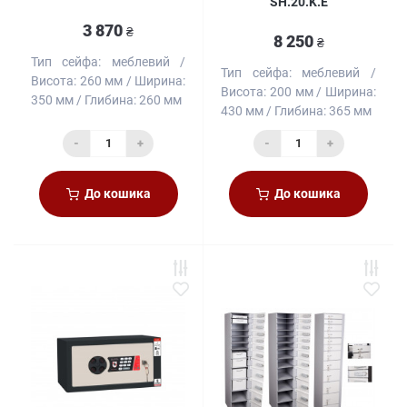
SH.20.K.E
3 870
₴
8 250
₴
Тип сейфа:
меблевий
Тип сейфа:
меблевий
Висота:
260 мм
Ширина:
Висота:
200 мм
Ширина:
350 мм
Глибина:
260 мм
430 мм
Глибина:
365 мм
-
+
-
+
До кошика
До кошика