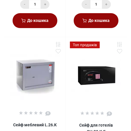
-
+
-
+
До кошика
До кошика
Топ продажів
0
0
Сейф меблевий L.26.K
Сейф для готелів