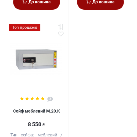
До кошика
До кошика
Топ продажів
3
Сейф меблевий M.20.К
8 550
₴
Тип сейфа:
меблевий