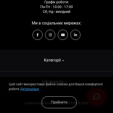
Графік роботи:
Пн-Пт - 10:00 - 17:00
Сб, Нд - вихідний
Ми в соціальних мережах:
Категорії
Сейфи зламостійкі
Інформація
Цей сайт використовує файли cookies для Вашої комфортної
Сейфи вогнестійкі
роботи
Детальніше
Сейфи для зброї
Про компанію
Прийняти
Інтернет-магазин сейфiв GRIFFON © 2026
Сейфи для зброї
Оплата та доставка