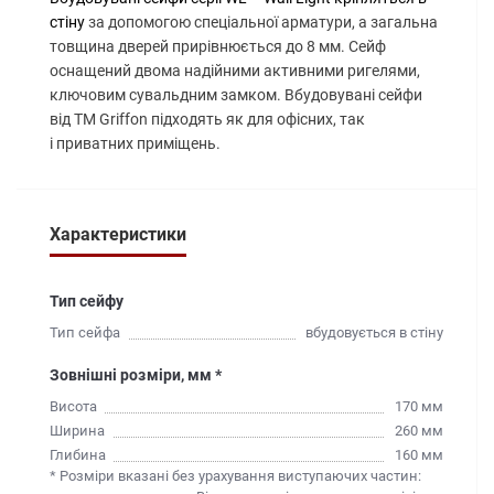
стіну
за допомогою спеціальної арматури, а загальна
товщина
дверей прирівнюється до 8 мм. Сейф
оснащений двома
надійними активними ригелями,
ключовим сувальдним
замком.
Вбудовувані
сейфи
від ТМ Griffon підходять як для офісних, так
і
приватних приміщень.
Характеристики
Тип сейфу
Тип сейфа
вбудовується в стіну
Зовнішні розміри, мм *
Висота
170 мм
Ширина
260 мм
Глибина
160 мм
* Розміри вказані без урахування виступаючих частин: