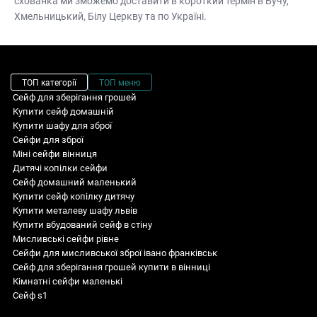
схованка
ми зможемо доставити в короткий термін в Бучу,
Хмельницький, Білу Церкву та по Україні.
ТОП категорії
ТОП меню
Сейф для зберігання грошей
Купити сейф домашній
Купити шафу для зброї
Сейфи для зброї
Міні сейфи вінниця
Дитячі копілки сейфи
Сейф домашний маленький
Купити сейф копілку дитячу
Купити металеву шафу львів
Купити вбудований сейф в стіну
Мисливські сейфи рівне
Сейфи для мисливської зброї івано франківськ
Сейф для зберігання грошей купити в вінниці
Кімнатні сейфи маленькі
Сейф s1
Сейф домашній ціна
сейфи зламостійкі