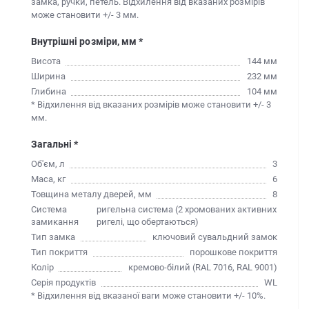
замка, ручки, петель. Відхилення від вказаних розмірів
може становити +/- 3 мм.
Внутрішні розміри, мм *
Висота
144 мм
Ширина
232 мм
Глибина
104 мм
* Відхилення від вказаних розмірів може становити +/- 3
мм.
Загальні *
Об'єм, л
3
Маса, кг
6
Товщина металу дверей, мм
8
Система
ригельна система (2 хромованих активних
замикання
ригелі, що обертаються)
Тип замка
ключовий сувальдний замок
Тип покриття
порошкове покриття
Колір
кремово-білий (RAL 7016, RAL 9001)
Серія продуктів
WL
* Відхилення від вказаної ваги може становити +/- 10%.