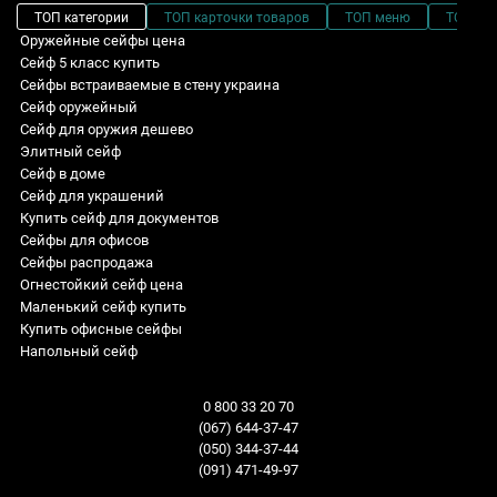
ТОП категории
ТОП карточки товаров
ТОП меню
ТОП фи
Оружейные сейфы цена
Сейф 5 класс купить
Сейфы встраиваемые в стену украина
Сейф оружейный
Сейф для оружия дешево
Элитный сейф
Сейф в доме
Сейф для украшений
Купить сейф для документов
Сейфы для офисов
Сейфы распродажа
Огнестойкий сейф цена
Маленький сейф купить
Купить офисные сейфы
Напольный сейф
Сейфы интернет магазин
Сейф встраиваемый WB.3425.E
Сейфы огнестойкие для офиса: Высота - 840 мм
Sale! Специальные цены
Пожаростойкий сейф
Сейф огневзломостойкий CLE II.90.E
Пистолетные сейфы: Глубина - 230 мм
Взломостойкие сейфы
0 800 33 20 70
Купить сейф для ружья
Сейф взломостойкий банковский CL II.100.K.K
Мини сейфы: Серия продуктов - HL
Огнестойкие сейфы
(067) 644-37-47
Заказать сейф для оружия
Сейф огневзломостойкий CL III.120.E W
Сейфы эксклюзивные для дома: Серия продуктов - M
Оружейные сейфы
(050) 344-37-44
Купить сейф для дома в украине
Сейф огневзломостойкий CLE II.60.K.Е
Оружейные сейфы: Ширина - 1000 мм
Встраиваемые сейфы
(091) 471-49-97
Пистолетный сейф цена
Сейф взломостойкий H.65.E black
Сейфы напольные: Ширина - 425 мм
Сейфы для дома и квартиры
распродажа сейфов