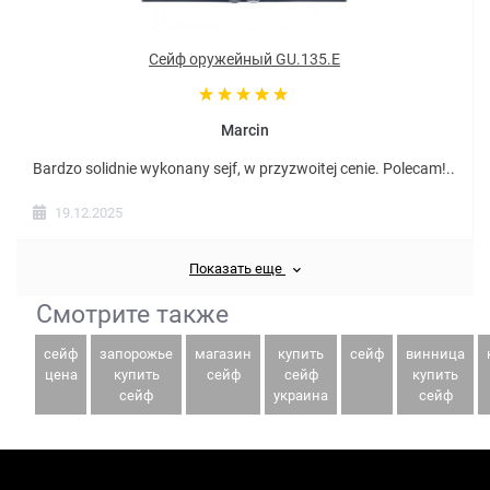
Сейф оружейный GU.135.E
Marcin
Bardzo solidnie wykonany sejf, w przyzwoitej cenie. Polecam!..
19.12.2025
Показать еще
Смотрите также
сейф
запорожье
магазин
купить
сейф
винница
цена
купить
сейф
сейф
купить
сейф
украина
сейф