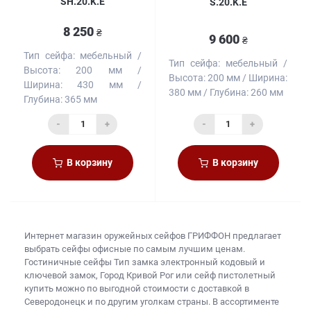
SH.20.K.E
S.20.K.E
8 250
₴
9 600
₴
Тип сейфа:
мебельный
Тип сейфа:
мебельный
Высота:
200 мм
Высота:
200 мм
Ширина:
Ширина:
430 мм
380 мм
Глубина:
260 мм
Глубина:
365 мм
-
+
-
+
В корзину
В корзину
Интернет магазин оружейных сейфов
ГРИФФОН предлагает
выбрать
сейфы офисные
по самым лучшим ценам.
Гостиничные сейфы Тип замка электронный кодовый и
ключевой замок, Город Кривой Рог или
сейф пистолетный
купить
можно по выгодной стоимости с доставкой в
Северодонецк и по другим уголкам страны. В ассортименте