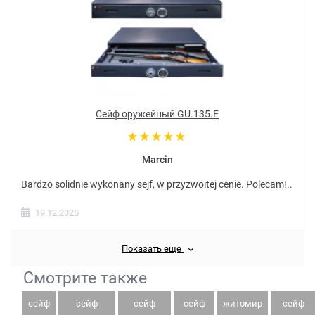
Сейф оружейный GU.135.E
Marcin
Bardzo solidnie wykonany sejf, w przyzwoitej cenie. Polecam!..
19.12.2025
Показать еще
Смотрите также
сейф
сейф
сейф
сейф
житомир
сейф