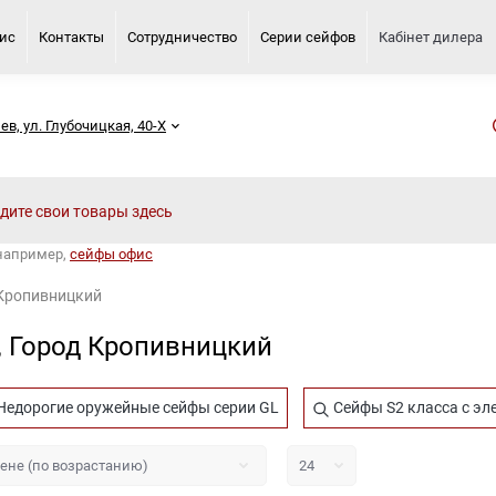
вис
Контакты
Сотрудничество
Серии сейфов
Кабінет дилера
иев, ул. Глубочицкая, 40-Х
 например,
сейфы офис
 Кропивницкий
, Город Кропивницкий
Недорогие оружейные сейфы серии GL
Сейфы S2 класса с э