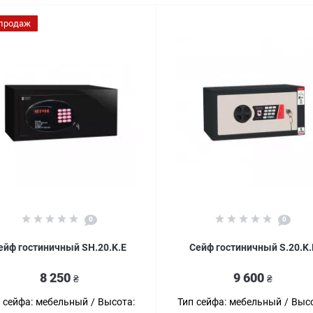
 продаж
0
0
ейф гостиничный SH.20.K.E
Сейф гостиничный S.20.K.
8 250
9 600
₴
₴
 сейфа:
мебельный
Высота:
Тип сейфа:
мебельный
Высо