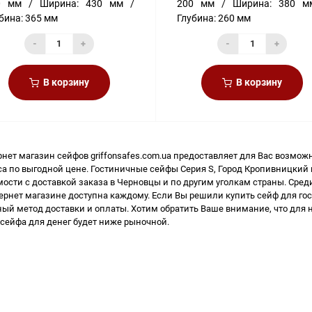
0 мм
Ширина:
430 мм
200 мм
Ширина:
380 м
бина:
365 мм
Глубина:
260 мм
-
+
-
+
В корзину
В корзину
рнет магазин сейфов
griffonsafes.com.ua предоставляет для Вас возмож
са
по выгодной цене. Гостиничные сейфы Серия S, Город Кропивницкий
ости с доставкой заказа в Черновцы и по другим уголкам страны. Сред
тернет магазине доступна каждому. Если Вы решили
купить сейф для го
ный метод доставки и оплаты. Хотим обратить Ваше внимание, что для 
 сейфа для денег
будет ниже рыночной.