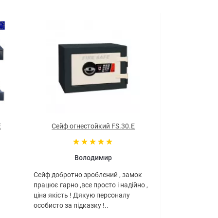
E
Сейф огнестойкий FS.30.E
Володимир
Сейф добротно зроблений , замок
працює гарно ,все просто і надійно ,
ціна якість ! Дякую персоналу
особисто за підказку !..