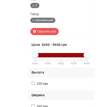
S
Город:
Кропивницкий
Сбросить все
Цена
6240
-
9600
.грн
6240
6242
6262
6329
9600
Высота
200 мм
Ширина
380 мм