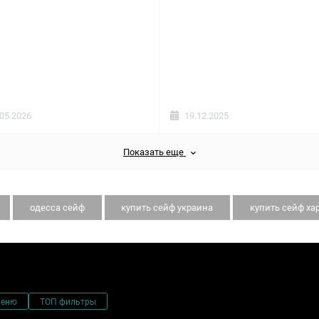
.05.2026
19.12.2025
Показать еще
одесса сейф
купить сейф украина
купить сейф ха
меню
ТОП фильтры