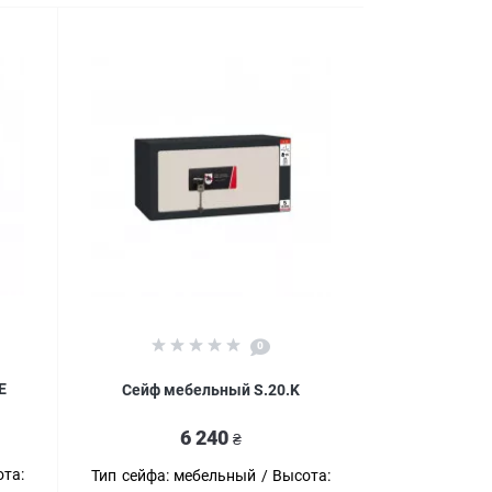
0
E
Сейф мебельный S.20.K
6 240
₴
та:
Тип сейфа:
мебельный
Высота: