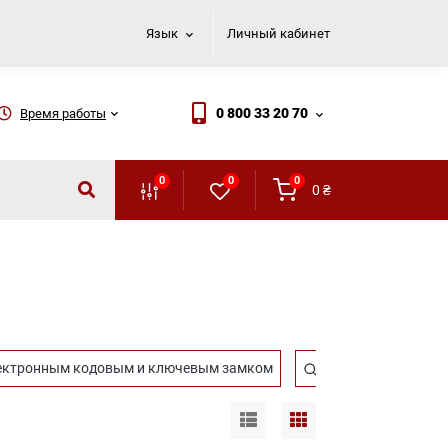
Язык
Личный кабинет
0 800 33 20 70
Время работы
0
0
0
0
₴
лектронным кодовым и ключевым замком
Сейфы для дома и