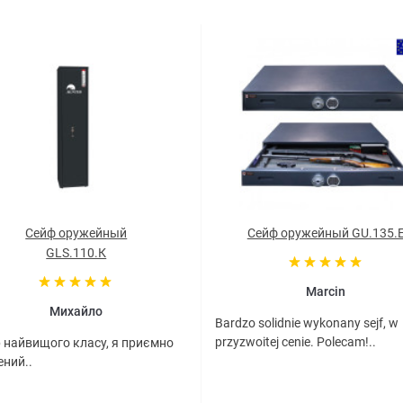
Сейф оружейный
Сейф оружейный GU.135.
GLS.110.К
Marcin
Михайло
Bardzo solidnie wykonany sejf, w
przyzwoitej cenie. Polecam!..
 найвищого класу, я приємно
ний..