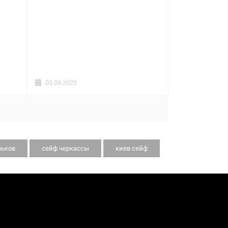
03.09.2025
рьков
сейф черкассы
киев сейф