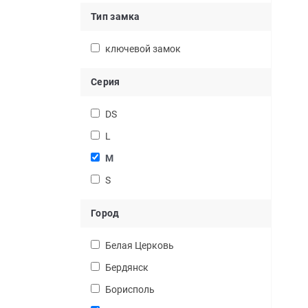
Тип замка
ключевой замок
Серия
DS
L
M
S
Город
Белая Церковь
Бердянск
Борисполь