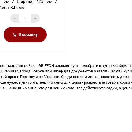
0 мм
Ширина:
425 мм
бина:
345 мм
-
+
В корзину
рнет магазин сейфов
GRIFFON рекомендует подобрать и купить
сейфы в
ы Серия M, Город Боярка или
шкаф для документов металлический купи
кий срок в Полтаву и по Украине. Среди ассортимента также есть
домаш
еще нужно
купить маленький сейф для дома
- разместите товар в корзи
тить Ваше внимание, что для наших клиентов действуют скидки, а
цена 