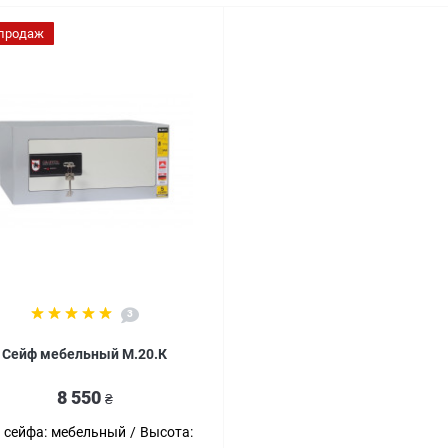
 продаж
3
Сейф мебельный M.20.К
8 550
₴
 сейфа:
мебельный
Высота: