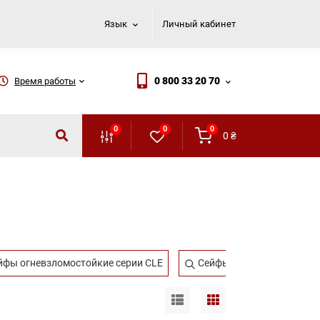
Язык
Личный кабинет
0 800 33 20 70
Время работы
0
0
0
0
₴
фы огневзломостойкие серии CLE
Сейфы серии GE
Се