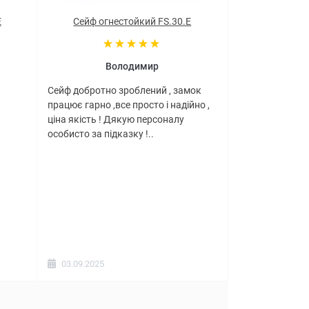
E
Сейф огнестойкий FS.30.E
Володимир
Сейф добротно зроблений , замок
працює гарно ,все просто і надійно ,
ціна якість ! Дякую персоналу
особисто за підказку !..
03.09.2025