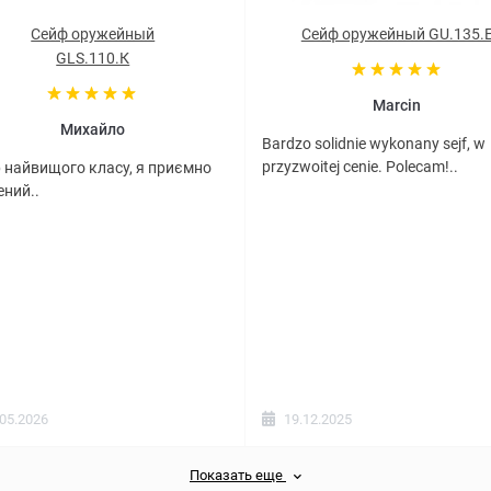
Сейф оружейный
Сейф оружейный GU.135.
GLS.110.К
Marcin
Михайло
Bardzo solidnie wykonany sejf, w
przyzwoitej cenie. Polecam!..
 найвищого класу, я приємно
ний..
.05.2026
19.12.2025
Показать еще