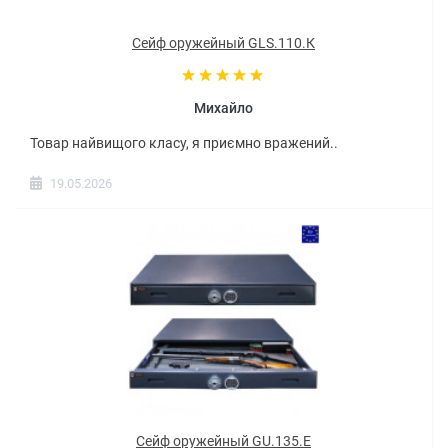
Сейф оружейный GLS.110.К
Михайло
Товар найвищого класу, я приємно вражений..
19.05.2026
Сейф оружейный GU.135.E