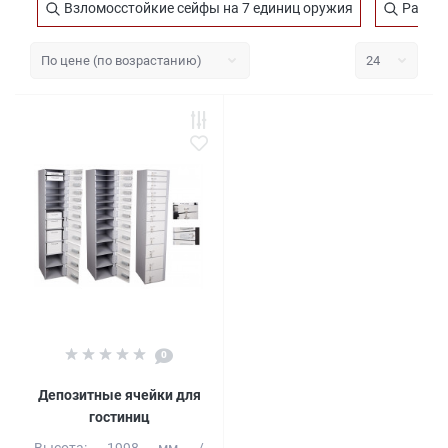
Взломосстойкие сейфы на 7 единиц оружия
Распро
0
Депозитные ячейки для
гостиниц
Высота:
1998 мм