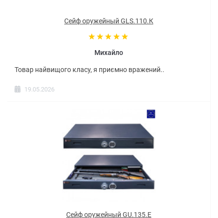
Сейф оружейный GLS.110.К
Михайло
Товар найвищого класу, я приємно вражений..
19.05.2026
Сейф оружейный GU.135.E