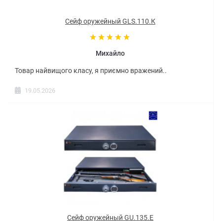
Сейф оружейный GLS.110.К
Михайло
Товар найвищого класу, я приємно вражений..
19.05.2026
Сейф оружейный GU.135.E