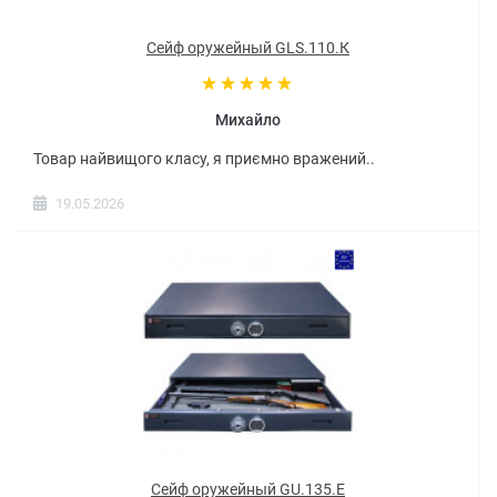
Сейф оружейный GLS.110.К
Михайло
Товар найвищого класу, я приємно вражений..
19.05.2026
Сейф оружейный GU.135.E