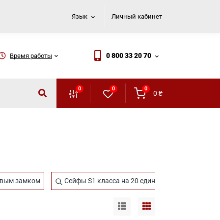
Язык
Личный кабинет
0 800 33 20 70
Время работы
0
0
0
0
₴
евым замком
Сейфы S1 класса на 20 единиц оружия
Се