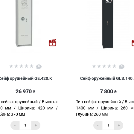
0
0
Сейф оружейный GE.420.K
Сейф оружейный GLS.140
26 970
7 800
₴
₴
 сейфа:
оружейный
Высота:
Тип сейфа:
оружейный
Высо
00 мм
Ширина:
420 мм
1400 мм
Ширина:
260 м
бина:
370 мм
Глубина:
260 мм
-
+
-
+