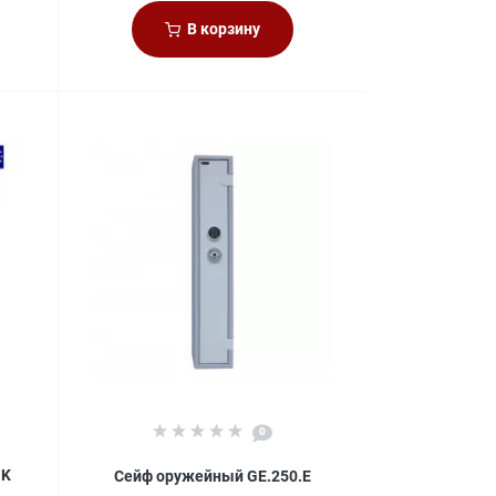
В корзину
0
.K
Сейф оружейный GE.250.E