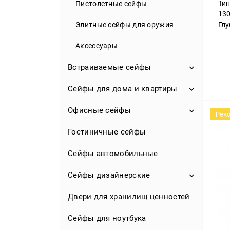
Тип
Пистолетные сейфы
Банковские сейфы II-VIII класса
13
Глу
Элитные сейфы для оружия
Аксессуары
Встраиваемые сейфы
Сейфы для дома и квартиры
Сейфы встраиваемые в стену
Сейфы встраиваемые в пол
Офисные сейфы
Сейфы встраиваемые для дома
Рек
Сейфы-тайники
Сейфы огнестойкие для дома
Гостиничные сейфы
Сейфы для офиса для
документов
Сейфы для денег
Сейфы автомобильные
Сейфы огнестойкие для офиса
Сейфы для дома для документов
Сейфы дизайнерские
Сейфы бухгалтерские
Сейфы мебельные
Двери для хранилищ ценностей
Сейфы для ювелирных
Металлические шкафы для
украшений
Сейф-розетка
документов
Сейфы для ноутбука
Эксклюзивные сейфы для