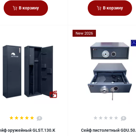
В корзину
В корзину
New 2026
3
0
ейф оружейный GLST.130.K
Сейф пистолетный GDU.50