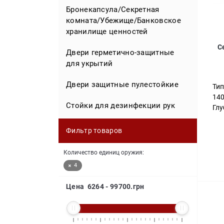
Мини сейфы
Сейфы мебельные для офиса
оружия
Бронекапсула/Секретная
комната/Убежище/Банковское
Детские сейфы
Сейфы напольные
Сейфы для часов
хранилище ценностей
С
Сейфы для депонирования
Сейфы эксклюзивные для дома
Двери герметично-защитные
для укрытий
Офисные взломостойкие сейфы
Сейфы эксклюзивные для офиса
Двери защитные пулестойкие
Тип
Сейф в дереве
14
Стойки для дезинфекции рук
Глу
Фильтр товаров
Количество единиц оружия:
4
Цена
6264
-
99700
.грн