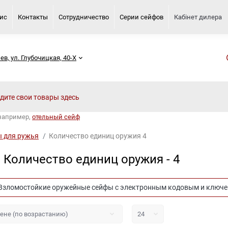
вис
Контакты
Сотрудничество
Серии сейфов
Кабінет дилера
иев, ул. Глубочицкая, 40-Х
 например,
отельный сейф
 для ружья
Количество единиц оружия 4
 Количество единиц оружия - 4
Взломостойкие оружейные сейфы с электронным кодовым и ключ