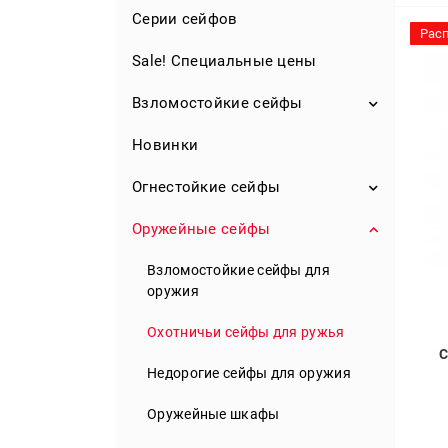
Серии сейфов
Рас
Sale! Специальные цены
Взломостойкие сейфы
Новинки
S1 класс
S2 класс
Огнестойкие сейфы
0 класс
Оружейные сейфы
Огнестойкие сейфы для дома
I класс
Огнестойкие сейфы для офиса
Взломостойкие сейфы для
оружия
II класс
Сейфы огневзломостойкие
Охотничьи сейфы для ружья
III класс
Шкафы огнестойкие
С
Недорогие сейфы для оружия
IV класс
Огнестойкие картотеки
Оружейные шкафы
V класс