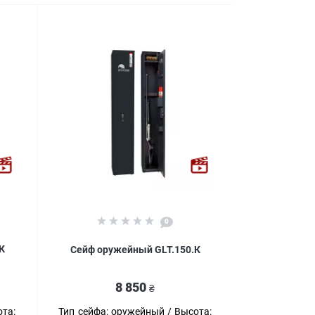
0
К
Сейф оружейный GLT.150.К
8 850
₴
та:
Тип сейфа:
оружейный
Высота: