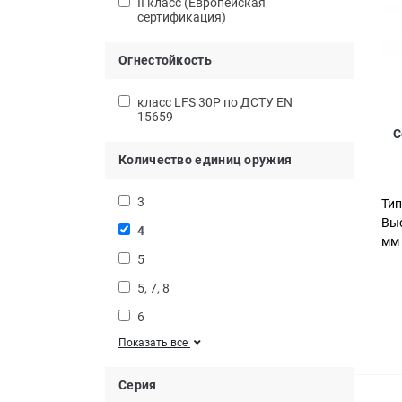
II класс (Европейская
сертификация)
Огнестойкость
класс LFS 30P по ДСТУ EN
15659
С
Количество единиц оружия
3
Тип
Выс
4
мм
5
5, 7, 8
6
Показать все
Серия