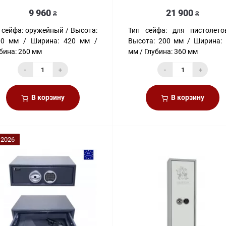
9 960
21 900
₴
₴
 сейфа:
оружейный
Высота:
Тип сейфа:
для пистолето
00 мм
Ширина:
420 мм
Высота:
200 мм
Ширина:
бина:
260 мм
мм
Глубина:
360 мм
-
+
-
+
В корзину
В корзину
2026