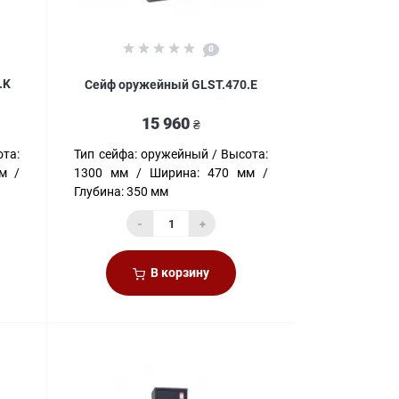
0
.K
Сейф оружейный GLST.470.E
15 960
₴
та:
Тип сейфа:
оружейный
Высота:
м
1300 мм
Ширина:
470 мм
Глубина:
350 мм
-
+
В корзину