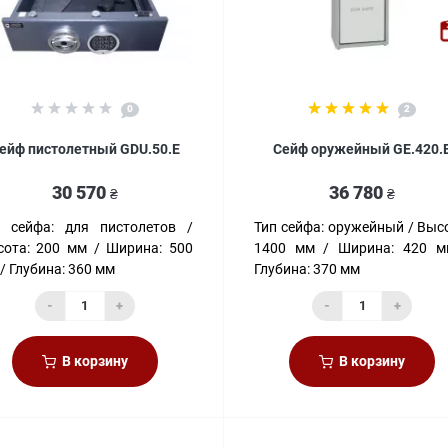
0
2
ейф пистолетный GDU.50.E
Сейф оружейный GE.420.
30 570
36 780
₴
₴
 сейфа:
для пистолетов
Тип сейфа:
оружейный
Высо
ота:
200 мм
Ширина:
500
1400 мм
Ширина:
420 м
Глубина:
360 мм
Глубина:
370 мм
-
+
-
+
В корзину
В корзину