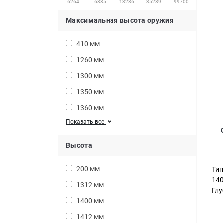
6264
6885
13286
35289
99700
Максимальная высота оружия
410 мм
1260 мм
1300 мм
1350 мм
1360 мм
Показать все
Высота
200 мм
Тип
14
1312 мм
Глу
1400 мм
1412 мм