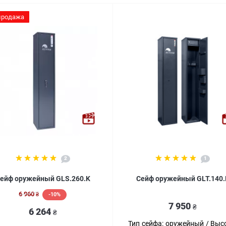
продажа
2
1
ейф оружейный GLS.260.K
Сейф оружейный GLT.140.
6 960
-10%
₴
7 950
₴
6 264
₴
Тип сейфа:
оружейный
Высо