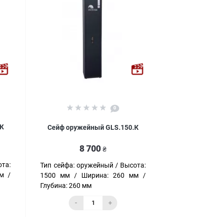
0
.К
Сейф оружейный GLS.150.К
8 700
₴
та:
Тип сейфа:
оружейный
Высота:
м
1500 мм
Ширина:
260 мм
Глубина:
260 мм
-
+