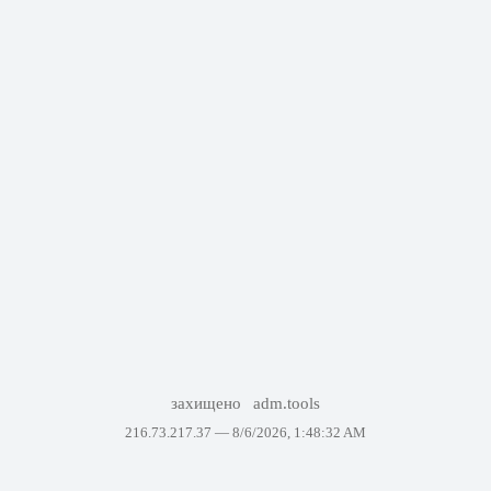
захищено
adm.tools
216.73.217.37 —
8/6/2026, 1:48:32 AM