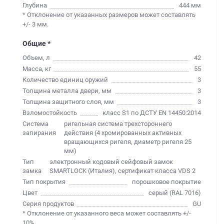
Глубина
444 мм
* Отклонение от указанных размеров может составлять
+/- 3 мм.
Общие *
Объем, л
42
Масса, кг
55
Количество единиц оружий
3
Толщина металла двери, мм
3
Толщина защитного слоя, мм
3
Взломостойкость
класс S1 по ДСТУ EN 14450:2014
Система
ригельная система трехстороннего
запирания
действия (4 хромированных активных
вращающихся ригеля, диаметр ригеля 25
мм)
Тип
электронный кодовый сейфовый замок
замка
SMARTLOCK (Италия), сертификат класса VDS 2
Тип покрытия
порошковое покрытие
Цвет
серый (RAL 7016)
Серия продуктов
GU
* Отклонение от указанного веса может составлять +/-
10%.