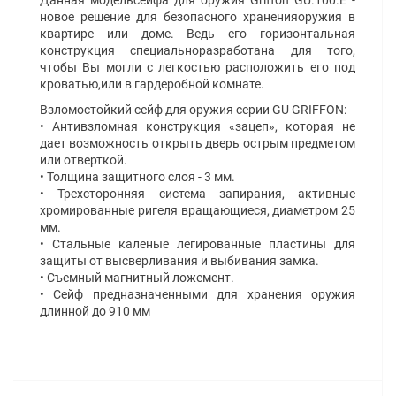
Данная модельсейфа для оружия Griffon GU.100.E -
новое решение для безопасного храненияоружия в
квартире или доме. Ведь его горизонтальная
конструкция специальноразработана для того,
чтобы Вы могли с легкостью расположить его под
кроватью,или в гардеробной комнате.
Взломостойкий сейф для оружия серии
GU 
GRIFFON
:
• Антивзломная конструкция «зацеп», которая не
дает возможность открыть дверь острым предметом
или отверткой.
• Толщина защитного слоя - 3 мм.
•
Трехсторонняя
система запирания, активные
хромированные ригеля вращающиеся, диаметром 25
мм.
• Стальные каленые легированные пластины для
защиты от высверливания и выбивания замка.
• Съемный магнитный ложемент.
•
Сейф предназначенными для хранения оружия
длинной до 910 мм