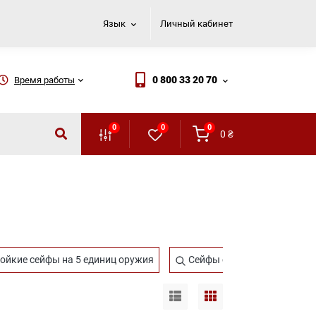
Язык
Личный кабинет
0 800 33 20 70
Время работы
0
0
0
0
₴
ойкие сейфы на 5 единиц оружия
Сейфы огнестойкие для дом