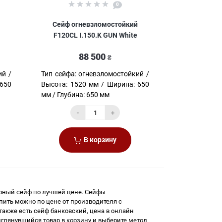
0
й
Сейф огневзломостойкий
F120CL I.150.K GUN White
88 500
₴
ий
Тип сейфа:
огневзломостойкий
650
Высота:
1520 мм
Ширина:
650
мм
Глубина:
650 мм
-
+
В корзину
рный сейф
по лучшей цене. Сейфы
пить
можно по цене от производителя с
 также есть
сейф банковский, цена
в онлайн
иглянувшийся товар в корзину и выберите метод