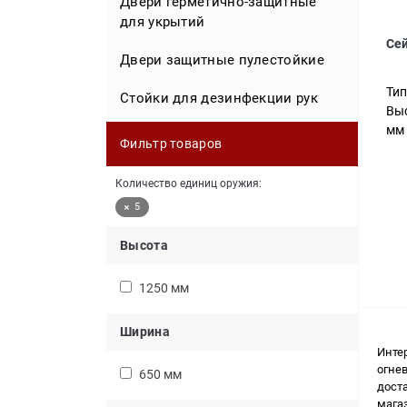
Двери герметично-защитные
для укрытий
Офисные взломостойкие сейфы
Сейфы эксклюзивные для офиса
Сей
Двери защитные пулестойкие
Сейф в дереве
Тип
Стойки для дезинфекции рук
Выс
мм
Фильтр товаров
Количество единиц оружия:
5
Высота
1250 мм
Ширина
Инте
огне
650 мм
доста
мага