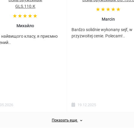
GLS.110.К
Marcin
Михайло
Bardzo solidnie wykonany sejf, w
przyzwoitej cenie. Polecam!..
 найвищого класу, я приємно
ний..
.05.2026
19.12.2025
Показать еще