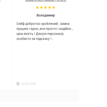
Володимир
Сейф добротно зроблений , замок
працює гарно ,все просто і надійно ,
ціна якість ! Дякую персоналу
особисто за підказку !..
03.09.2025