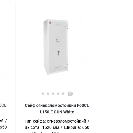
0
0CL
Сейф огневзломостойкий F60CL
I.150.E GUN White
ий
Тип сейфа:
огневзломостойкий
650
Высота:
1520 мм
Ширина:
650