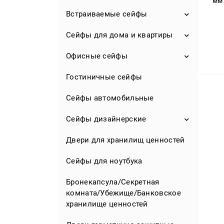
мм
Банковские сейфы II-VIII класса
Встраиваемые сейфы
Взломостойкие сейфы для
оружия
Сейфы для дома и квартиры
Сейфы встраиваемые в стену
Охотничьи сейфы для ружья
Сейфы встраиваемые в пол
Офисные сейфы
Сейфы встраиваемые для дома
Недорогие сейфы для оружия
Сейфы-тайники
Сейфы огнестойкие для дома
Гостиничные сейфы
Сейфы для офиса для
Оружейные шкафы
документов
Сейфы для денег
Сейфы автомобильные
Пистолетные сейфы
Сейфы огнестойкие для офиса
Сейфы для дома для документов
Сейфы дизайнерские
Элитные сейфы для оружия
Сейфы бухгалтерские
Сейфы мебельные
Двери для хранилищ ценностей
Сейфы для ювелирных
Аксессуары
Металлические шкафы для
украшений
Сейф-розетка
документов
Сейфы для ноутбука
Эксклюзивные сейфы для
Мини сейфы
Сейфы мебельные для офиса
оружия
Бронекапсула/Секретная
комната/Убежище/Банковское
Детские сейфы
Сейфы напольные
Сейфы для часов
хранилище ценностей
Сейфы для депонирования
Сейфы эксклюзивные для дома