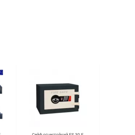
E
Сейф огнестойкий FS.30.E