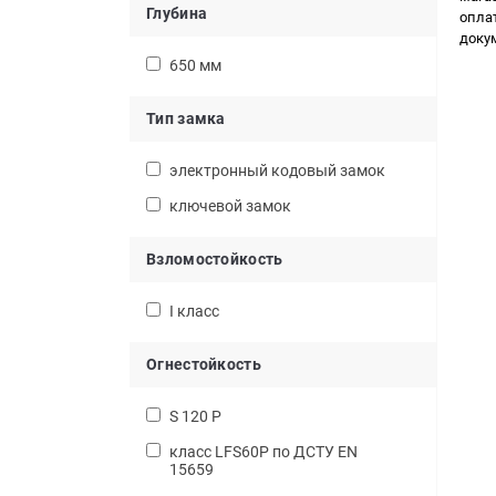
Глубина
опла
доку
650 мм
Тип замка
электронный кодовый замок
ключевой замок
Взломостойкость
I класс
Огнестойкость
S 120 P
класс LFS60P по ДСТУ EN
15659