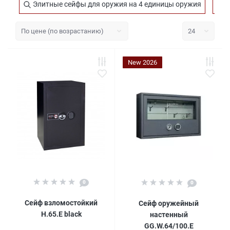
Элитные сейфы для оружия на 4 единицы оружия
Г
New 2026
0
0
Сейф взломостойкий
Сейф оружейный
H.65.E black
настенный
GG.W.64/100.E