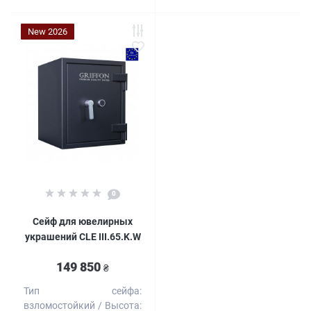
New 2026
0
Сейф для ювелирных
украшений CLE III.65.K.W
149 850
₴
Тип сейфа:
взломостойкий
Высота: