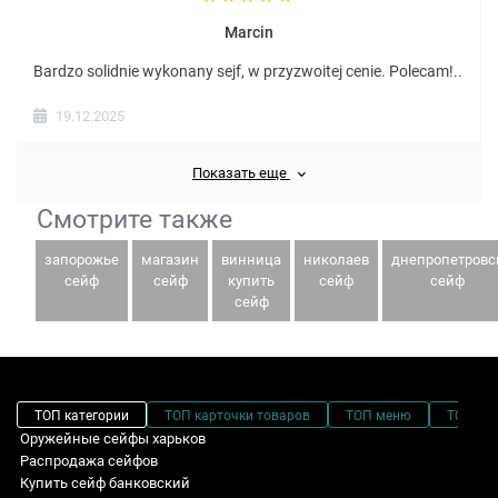
Marcin
Bardzo solidnie wykonany sejf, w przyzwoitej cenie. Polecam!..
19.12.2025
Показать еще
Смотрите также
запорожье
магазин
винница
николаев
днепропетровс
сейф
сейф
купить
сейф
сейф
сейф
ТОП категории
ТОП карточки товаров
ТОП меню
ТОП фи
Оружейные сейфы харьков
Распродажа сейфов
Купить сейф банковский