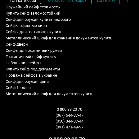
ТОП категории
ТОП карточки товаров
ТОП меню
ТОП фи
Оружейный сейф стоимость
Купить сейф взломостойкий
Сейф для оружия купить недорого
Сейфы офисные киев
Сейфы для гостиницы купить
Металлический шкаф для хранения документов купить
Сейф двери
Сейфы для охотничьих ружей
Гостиничный сейф купить
Небольшие сейфы
Купить сейф под документы
Продажа сейфов в украине
Сейф для оружия цена
Сейф 1 класс
Металлический шкаф для документов купить
Сейф для дома
Сейф взломостойкий HG.65.E
Сейфы огневзломостойкие: Высота - 906 мм
Sale! Специальные цены
Сейф для денег купить украина
Сейф взломостойкий H.26.K
Взломостойкие сейфы: Ширина - 510 мм
Взломостойкие сейфы
0 800 33 20 70
Сейфы пистолетные
Сейф офисный R2.120.E
Сейфы мебельные: Огнестойкость - класс LFS 30P по ДСТУ EN
Огнестойкие сейфы
(067) 644-37-47
15659
Сейфы для офиса киев
Сейф огнестойкий FS.157.K
Оружейные сейфы
(050) 344-37-44
Сейфы встраиваемые в стену с ключевым замком
Маленький домашний сейф
Сейф взломостойкий CL V.70.E.E WHITE
Встраиваемые сейфы
(091) 471-49-97
Сейфы для офиса для документов: Глубина - 135 мм
Сейф офисный купить
Шкаф для боеприпасов GA.200.2.K.K
Сейфы для дома и квартиры
распродажа сейфов
Сейфы дизайнерские: Высота - 1512 мм
Сейфы под ружье
Сейф огневзломостойкий CL III.90.E RED
Офисные сейфы