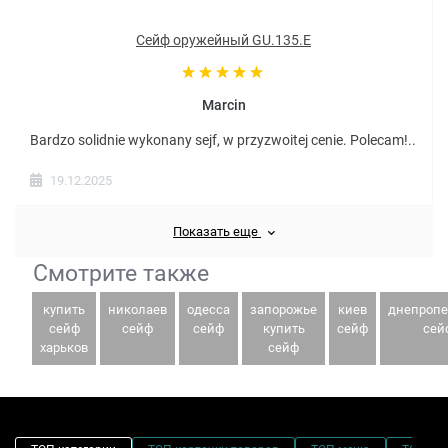
Сейф оружейный GU.135.E
Marcin
Bardzo solidnie wykonany sejf, w przyzwoitej cenie. Polecam!..
19.12.2025
Показать еще
Смотрите также
купить
николаев
одесса
запорожье
киев
днепропе
сейф
сейф
сейф
купить
сейф
сей
харьков
сейф