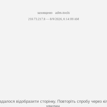
захищено
adm.tools
216.73.217.8 —
8/9/2026, 6:14:09 AM
вдалося відобразити сторінку. Повторіть спробу через кі
хвилин.