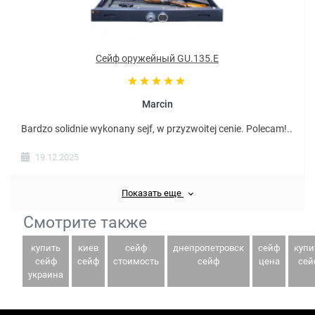
Сейф оружейный GU.135.E
Marcin
Bardzo solidnie wykonany sejf, w przyzwoitej cenie. Polecam!..
19.12.2025
Показать еще
Смотрите также
купить
киев
сейф
днепропетровск
сейф
купи
сейф
сейф
стоимость
сейф
цена
сей
украина