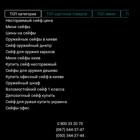
ТОП категории
ТОП карточки товаров
ТОП меню
ТОП фи
Несгораемый сейф цена
Мини сейфы
Цены на сейфы
Оружейные сейфы в киеве
Сейф оружейный днепр
Сейф для оружия харьков
Мини сейфы киев
Купить сейф несгораемый
Сейфы для оружия дешево
Купить офисный сейф в киеве
Оружейный шкаф
Взломостойкий сейф 1 класса
Депозитный сейф купить
Сейф для ружья купить украина
Сейфы офис
Металлический шкаф для хранения документов купить
Сейф огневзломостойкий CL II.50.K.Е
Сейфы дизайнерские: Глубина - 550 мм
Sale! Специальные цены
Сейф огнестойкий купить в харькове
Сейф огневзломостойкий CLE II.50.K
Сейфы огнестойкие для дома: Взломостойкость - I класс
Взломостойкие сейфы
0 800 33 20 70
Сейф для оружия киев
Двери для хранилищ 2 класса
Огнестойкие сейфы для офиса: Ширина - 445 мм
Огнестойкие сейфы
(067) 644-37-47
Сейф мебельный магазин
Сейф взломостойкий CLE III.65.E
Сейфы автомобильные: Высота - 125 мм
Оружейные сейфы
(050) 344-37-44
Купить сейф 1 класса
Сейф взломостойкий CLE III.95.E Combi BLACK GLOSS
Оружейные сейфы: Ширина - 1100 мм
Встраиваемые сейфы