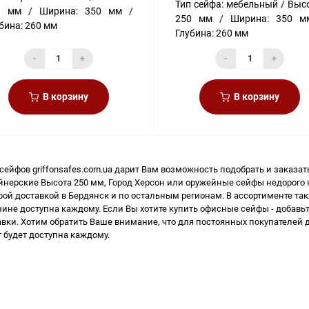
Тип сейфа:
мебельный
Высо
0 мм
Ширина:
350 мм
250 мм
Ширина:
350 м
бина:
260 мм
Глубина:
260 мм
-
+
-
+
В корзину
В корзину
 сейфов
griffonsafes.com.ua дарит Вам возможность подобрать и заказат
йнерские Высота 250 мм, Город Херсон или
оружейные сейфы недорого 
рой доставкой в Бердянск и по остальным регионам. В ассортименте та
зине доступна каждому. Если Вы хотите
купить офисные сейфы
- добавьт
авки. Хотим обратить Ваше внимание, что для постоянных покупателей 
г
будет доступна каждому.