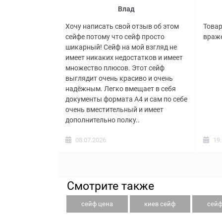
Влад
Хочу написать свой отзыв об этом
Товар
сейфе потому что сейф просто
враже
шикарный! Сейф на мой взгляд не
имеет никаких недостатков и имеет
множество плюсов. Этот сейф
выглядит очень красиво и очень
надёжным. Легко вмещает в себя
документы формата А4 и сам по себе
очень вместительный и имеет
дополнительно полку..
08.07.2026
19
Смотрите также
сейф цена
киев сейф
сейф