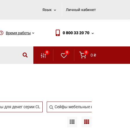
Язык
Личный кабинет
0 800 33 20 70
Время работы
0
0
0
0
₴
 для денег серии CL
Сейфы мебельные на 4 единицы оружи