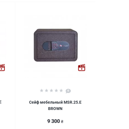
0
Е
Сейф мебельный MSR.25.Е
BROWN
9 300
₴