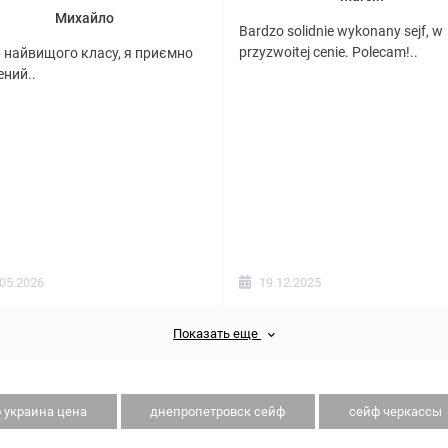
Михайло
Bardzo solidnie wykonany sejf, w
przyzwoitej cenie. Polecam!..
 найвищого класу, я приємно
ний..
.05.2026
19.12.2025
Показать еще
 украина цена
днепропетровск сейф
сейф черкассы