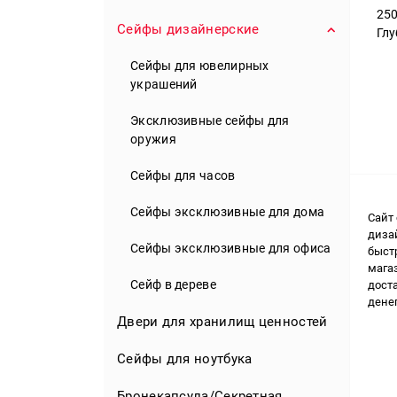
Пистолетные сейфы
Сейфы огнестойкие для офиса
25
Банковские сейфы II-VIII класса
Сейфы для дома для документов
Сейфы дизайнерские
Глу
Элитные сейфы для оружия
Сейфы бухгалтерские
Сейфы мебельные
Сейфы для ювелирных
Аксессуары
Металлические шкафы для
украшений
Сейф-розетка
документов
Эксклюзивные сейфы для
Мини сейфы
Сейфы мебельные для офиса
оружия
Детские сейфы
Сейфы напольные
Сейфы для часов
Сейфы для депонирования
Сейфы эксклюзивные для дома
Сайт
диза
Офисные взломостойкие сейфы
Сейфы эксклюзивные для офиса
быст
мага
Сейф в дереве
дост
дене
Двери для хранилищ ценностей
Сейфы для ноутбука
Бронекапсула/Секретная