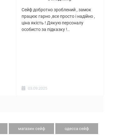
Сейф добротно зроблений , замок
працює гарно ,все просто і надійно ,
ціна якість ! Дякую персоналу
особисто за підказку !..
03.09.2025
магазин сейф
одесса сейф