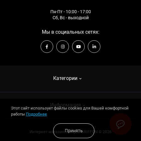
Сейф огневзломостойкий F60CL I.110.KT Black
Сейфы огнестойкие для офиса: Высота - 1250 мм
Сейф огневзломостойкий CLE II.68.E Special Black
Сейфы огнестойкие для дома: Высота - 670 мм
Пн-Пт - 10:00 - 17:00
Сб, Вс - выходной
Мы в социальных сетях:
Категории
Взломостойкие сейфы
Информация
Этот сайт использует файлы cookies для Вашей комфортной
Огнестойкие сейфы
работы
Подробнее
Оружейные сейфы
О компании
Принять
Интернет магазин сейфов GRIFFON © 2026
Оружейные сейфы
Оплата и доставка