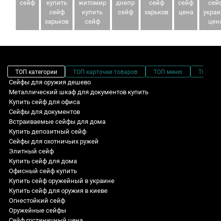
сейф
купить
житомир
днепр
сейф
сейф
сей
сейф
купить
сейф
харьков
цена
украи
харьков
сейф
цен
ТОП категории
ТОП карточки товаров
ТОП меню
ТОП фи
Сейфы для оружия дешево
Металлический шкаф для документов купить
Купить сейф для офиса
Сейфы для документов
Встраиваемые сейфы для дома
Купить депозитный сейф
Сейфы для охотничьих ружей
Элитный сейф
Купить сейф для дома
Офисный сейф купить
Купить сейф оружейный в украине
Купить сейф для оружия в киеве
Огнестойкий сейф
Оружейные сейфы
Сейф гостиничный цена