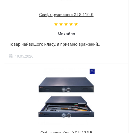
Сейф оружейный GLS.110.К
Михайло
Товар найвищого класу, я приємно вражений..
19.05.2026
Сейф оружейный GU.135.E