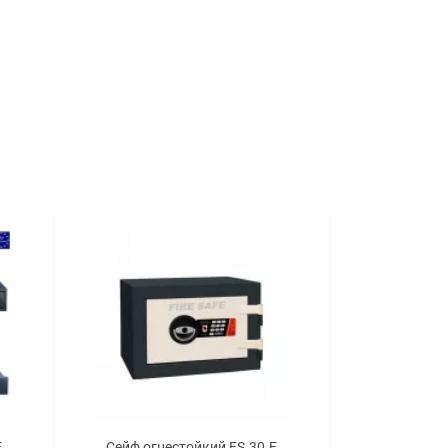
E
Сейф огнестойкий FS.30.E