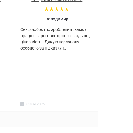
Володимир
Сейф добротно зроблений , замок
працює гарно ,все просто і надійно ,
ціна якість ! Дякую персоналу
особисто за підказку !..
03.09.2025