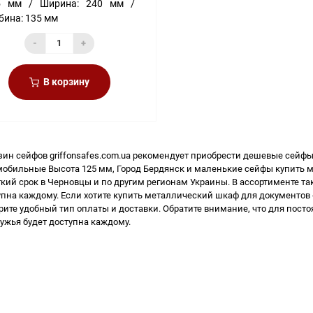
5 мм
Ширина:
240 мм
бина:
135 мм
-
+
В корзину
зин сейфов
griffonsafes.com.ua рекомендует приобрести
дешевые сейфы
мобильные Высота 125 мм, Город Бердянск и
маленькие сейфы купить
м
кий срок в Черновцы и по другим регионам Украины. В ассортименте та
упна каждому. Если хотите
купить металлический шкаф для документов
рите удобный тип оплаты и доставки. Обратите внимание, что для пост
ружья
будет доступна каждому.