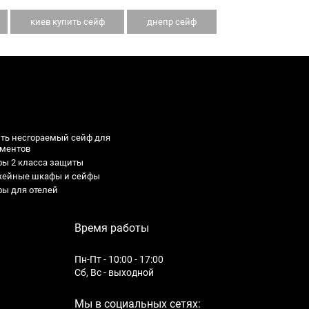
киев купить сейф
днепр сейф
ть несгораемый сейф для
ументов
ы 2 класса защиты
жейные шкафы и сейфы
ы для отелей
 тайник
зивные для дома: Высота - 1250 мм
 под ружье
лирных украшений: Глубина - 600
Время работы
 сейф купить киев
е шкафы
ы
K
ить сейф мебельный
са для документов: Высота - 260 мм
Пн-Пт - 10:00 - 17:00
понирования с ключевым замком
Сб, Вс - выходной
ег: Высота - 318 мм
D
рские: Высота - 1570 мм
E
Мы в социальных сетях:
мостойкость - О класс