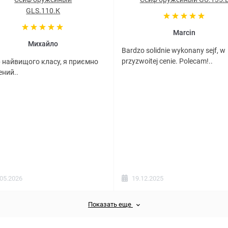
GLS.110.К
Marcin
Михайло
Bardzo solidnie wykonany sejf, w
przyzwoitej cenie. Polecam!..
 найвищого класу, я приємно
ний..
.05.2026
19.12.2025
Показать еще