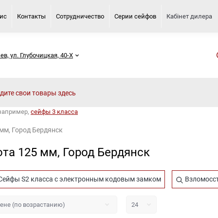
вис
Контакты
Сотрудничество
Серии сейфов
Кабінет дилера
иев, ул. Глубочицкая, 40-Х
 например,
сейфы 3 класса
мм, Город Бердянск
а 125 мм, Город Бердянск
Сейфы S2 класса с электронным кодовым замком
Взломосст