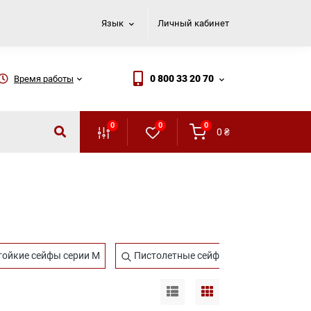
Язык
Личный кабинет
0 800 33 20 70
Время работы
0
0
0
0
₴
ойкие сейфы серии M
Пистолетные сейфы серии R
Се