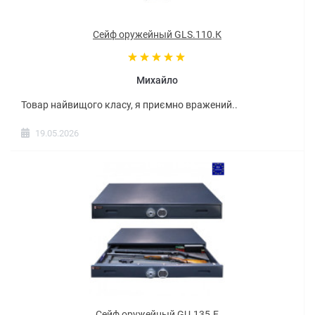
Сейф оружейный GLS.110.К
Михайло
Товар найвищого класу, я приємно вражений..
19.05.2026
Сейф оружейный GU.135.E