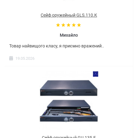
Сейф оружейный GLS.110.К
Михайло
Товар найвищого класу, я приємно вражений..
19.05.2026
Сейф оружейный GU.135.E