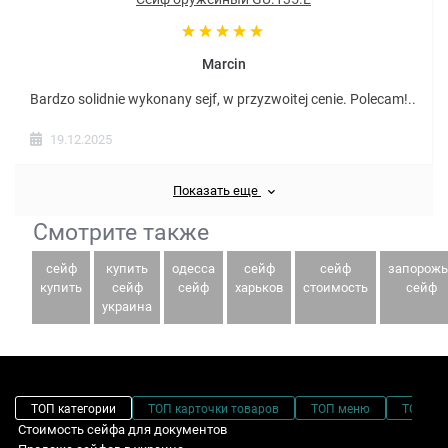
Marcin
Bardzo solidnie wykonany sejf, w przyzwoitej cenie. Polecam!..
19.12.2025
Показать еще
Смотрите также
сейф
купить
одесса
сейф
сейф
запорожь
купить
сейф
сейф
харьков
стоимость
сейф
украина
ТОП категории
ТОП карточки товаров
ТОП меню
ТОП фи
Стоимость сейфа для документов