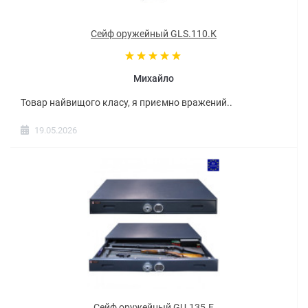
Сейф оружейный GLS.110.К
Михайло
Товар найвищого класу, я приємно вражений..
19.05.2026
Сейф оружейный GU.135.E