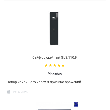
Сейф оружейный GLS.110.К
Михайло
Товар найвищого класу, я приємно вражений..
19.05.2026