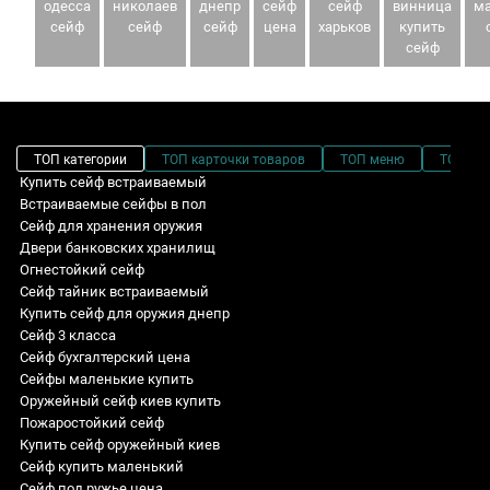
одесса
николаев
днепр
сейф
сейф
винница
ма
сейф
сейф
сейф
цена
харьков
купить
сейф
ТОП категории
ТОП карточки товаров
ТОП меню
ТОП фи
Купить сейф встраиваемый
Встраиваемые сейфы в пол
Сейф для хранения оружия
Двери банковских хранилищ
Огнестойкий сейф
Сейф тайник встраиваемый
Купить сейф для оружия днепр
Сейф 3 класса
Сейф бухгалтерский цена
Сейфы маленькие купить
Оружейный сейф киев купить
Пожаростойкий сейф
Купить сейф оружейный киев
Сейф купить маленький
Сейф под ружье цена