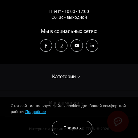
Сейфы бухгалтерские : Высота - 1947 мм
Двери для хранилищ 2 класса с аварийной дверью (К+К)
Сейфы огнестойкие для дома: Серия продуктов - FS
Сейф огневзломостойкий CLE II.60.K.Е CREAM
Пн-Пт - 10:00 - 17:00
1 класс: Ширина - 500 мм
Сб, Вс - выходной
Сейфы мебельные для офиса на 2 единицы оружия
Мы в социальных сетях:
Категории
Взломостойкие сейфы
Информация
Этот сайт использует файлы cookies для Вашей комфортной
Огнестойкие сейфы
работы
Подробнее
Оружейные сейфы
О компании
Принять
Интернет магазин сейфов GRIFFON © 2026
Оружейные сейфы
Оплата и доставка